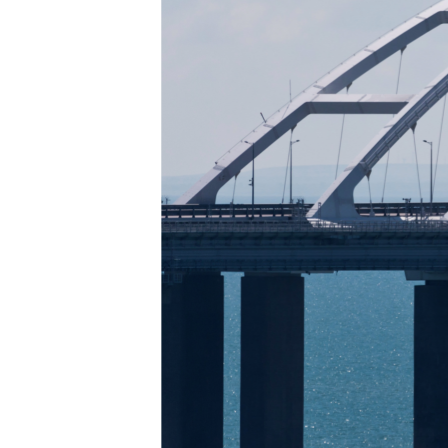
ПОБЕДИТЕЛЕЙ НЕ СУДЯТ?
КРЫМ.НЕПОКОРЕННЫЙ
ELIFBE
УКРАИНСКАЯ ПРОБЛЕМА КРЫМА