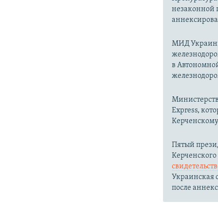
незаконной 
аннексирова
МИД Украи
железнодоро
в Автономно
железнодоро
Министерст
Express, кот
Керченскому 
Пятый прези
Керченского
свидетельст
Украинская с
после аннек