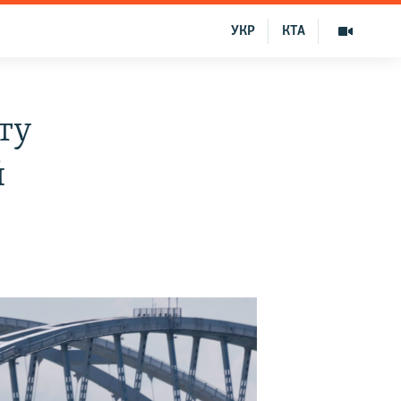
УКР
КТА
ту
й