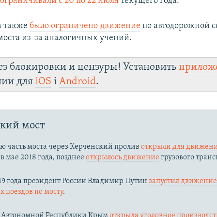
и
ограничивали с 20 по 22 июля
текущего года.
а также
было ограничено движение
по автодорожной 
моста из-за аналогичных учений.
ез блокировки и цензуры! Установить
прилож
лии для
iOS
і
Android
.
кий мост
ю часть моста через Керченский пролив
открыли для движени
й
в мае 2018 года, позднее
открылось движение
грузового транс
19 года президент России Владимир Путин
запустил движени
 поездов по мосту
.
 Автономной Республики Крым
открыла уголовное производс