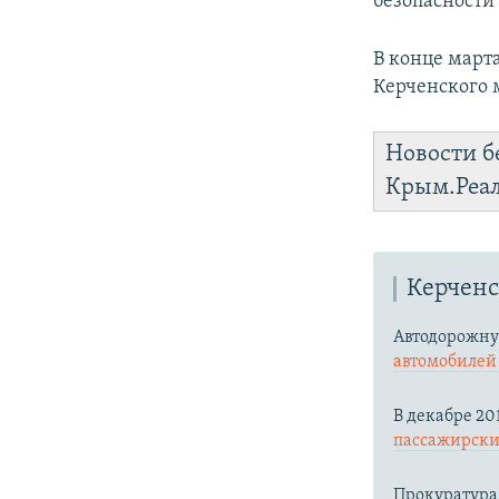
безопасност
В конце март
Керченского 
Новости б
Крым.Реа
Керченс
Автодорожну
автомобиле
В декабре 20
пассажирских
Прокуратура