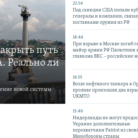
22:54
Под санкции США попали ку
генералы и компании, связа
поставками оружия из РФ
18:44
При взрыве в Москве погиб г
закрыть путь
майор армии РФ Плохотнюк и
главкома ВКС – российские 
. Реально ли
16:55
Возле нефтяного танкера в 
ление новой системы
проливе произошли два взры
UKMTO
15:40
Нидерланды не могут предос
Украине дополнительные
перехватчики Patriot из своих
Минобороны страны