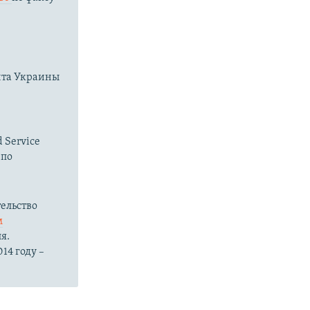
нта Украины
 Service
 по
ельство
м
я.
14 году –