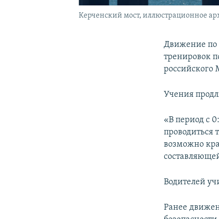
Керченский мост, иллюстрационное ар
Движение по 
тренировок п
российского
Учения продля
«В период с 0
проводиться 
возможно кр
составляющей
Водителей уч
Ранее движен