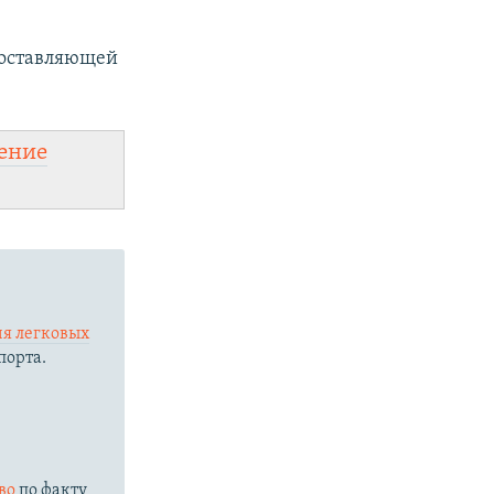
составляющей
ение
я легковых
порта.
е
тво
по факту