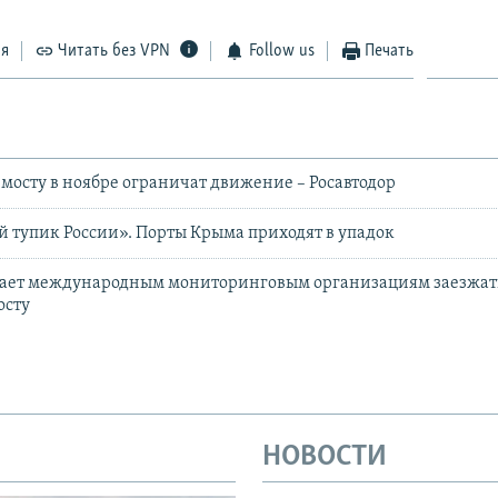
ся
Читать без VPN
Follow us
Печать
мосту в ноябре ограничат движение – Росавтодор
 тупик России». Порты Крыма приходят в упадок
гает международным мониторинговым организациям заезжать
осту
НОВОСТИ