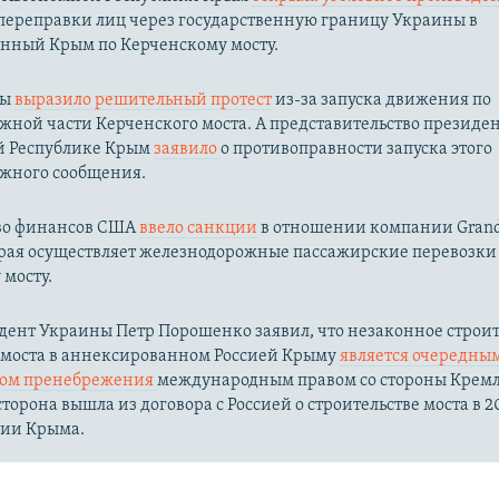
переправки лиц через государственную границу Украины в
нный Крым по Керченскому мосту.​
ны
выразило решительный протест
из-за запуска движения по
жной части Керченского моста. А представительство президе
й Республике Крым
заявило
о противоправности запуска этого
жного сообщения.
во финансов США
ввело санкции
в отношении компании Grand
орая осуществляет железнодорожные пассажирские перевозки
мосту.
дент Украины Петр Порошенко заявил, что незаконное строит
 моста в аннексированном Россией Крыму
является очередны
вом пренебрежения
международным правом со стороны Кремл
торона вышла из договора с Россией о строительстве моста в 20
сии Крыма.