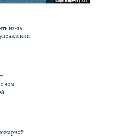
ть из-за
 управлении
ут
 с чем
ой
опожарной