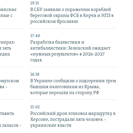
19:15
бинские
В СБУ заявили о поражении кораблей
нные с
береговой охраны ФСБ в Керчи и НПЗ в
российском Ярославле
17:40
енерал-
Разработка баллистики и
 зять
антибаллистики: Зеленский ожидает
медиа
«нужных результатов» в 2026-2027
годах
16:18
Ормузском
В Украине сообщили о подозрении трем
ва –
бывшим налоговикам из Крыма,
которые перешли на сторону РФ
15:02
тавить
Российский дрон атаковал маршрутку в
Херсоне, пострадали пять человек –
 запасов –
украинские власти