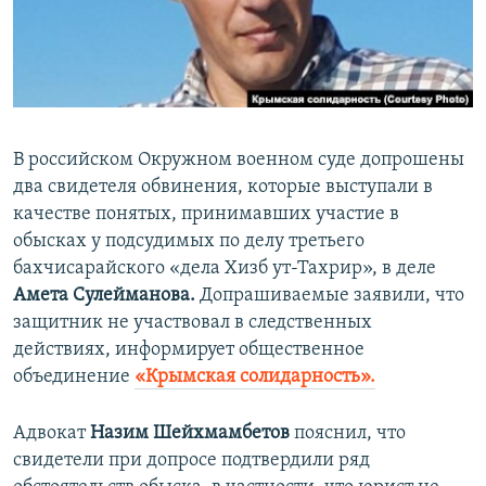
ПРИСОЕДИНЯЙТЕСЬ!
ПОБЕДИТЕЛЕЙ НЕ СУДЯТ?
КРЫМ.НЕПОКОРЕННЫЙ
ELIFBE
УКРАИНСКАЯ ПРОБЛЕМА КРЫМА
В российском Окружном военном суде допрошены
Все сайты RFE/RL
два свидетеля обвинения, которые выступали в
качестве понятых, принимавших участие в
обысках у подсудимых по делу третьего
бахчисарайского «дела Хизб ут-Тахрир», в деле
Амета Сулейманова.
Допрашиваемые заявили, что
защитник не участвовал в следственных
действиях, информирует общественное
объединение
«Крымская солидарность».
Адвокат
Назим Шейхмамбетов
пояснил, что
свидетели при допросе подтвердили ряд