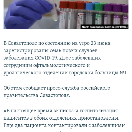
ПРИСОЕДИНЯЙТЕСЬ!
ПОБЕДИТЕЛЕЙ НЕ СУДЯТ?
КРЫМ.НЕПОКОРЕННЫЙ
ELIFBE
УКРАИНСКАЯ ПРОБЛЕМА КРЫМА
В Севастополе по состоянию на утро 23 июня
Все сайты RFE/RL
зарегистрированы семь новых случаев
заболевания COVID-19. Двое заболевших –
сотрудницы офтальмологического и
урологического отделений городской больницы №1.
Об этом сообщает пресс-служба российского
правительства Севастополя.
«В настоящее время выписка и госпитализация
пациентов в обоих отделениях приостановлены.
Еще два пациента контактировали с заболевшими