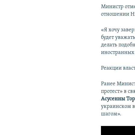
Министр отме
отношении Н
«Я хочу завер
будет уважат
делать подоб
иностранных
Реакции влас
Ранее Минис
протест» в с
Асусенны Тор
украинском в
шагом».