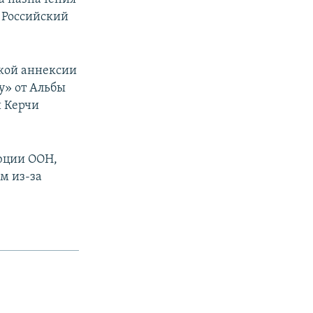
. Российский
ской аннексии
у» от Альбы
и Керчи
юции ООН,
м из-за