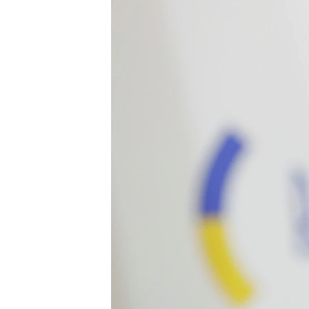
ПОБЕДИТЕЛЕЙ НЕ СУДЯТ?
КРЫМ.НЕПОКОРЕННЫЙ
ELIFBE
УКРАИНСКАЯ ПРОБЛЕМА КРЫМА