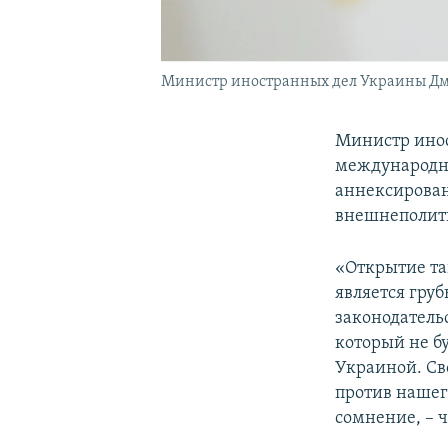
Министр иностранных дел Украины Дм
Министр ино
международно
аннексирован
внешнеполити
«Открытие та
является гру
законодатель
который не б
Украиной. Св
против нашего
сомнение, – ч