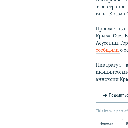
этой страной
глава Крыма
Провластные
Крыма
Олег 
Асусенны Тор
сообщили
о е
Никарагуа – 
инициируемые
аннексии Кр
Поделить
This item is part of
Новости
В