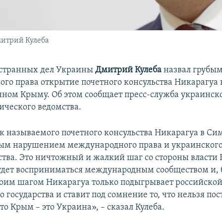
итрий Кулеба
странных дел Украины
Дмитрий Кулеба
назвал грубы
го права открытие почетного консульства Никарагуа 
ном Крыму. Об этом сообщает пресс-служба украинск
ческого ведомства.
к называемого почетного консульства Никарагуа в Си
бым нарушением международного права и украинског
ства. Это ничтожный и жалкий шаг со стороны власти 
удет восприниматься международным сообществом и, б
оим шагом Никарагуа только подыгрывает российской
 государства и ставит под сомнение то, что нельзя пос
то Крым – это Украина», – сказал Кулеба.