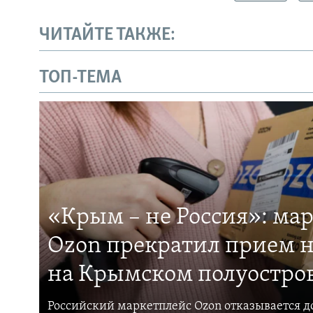
ЧИТАЙТЕ ТАКЖЕ:
ТОП-ТЕМА
«Крым – не Россия»: ма
Ozon прекратил прием н
на Крымском полуостро
Российский маркетплейс Ozon отказывается до