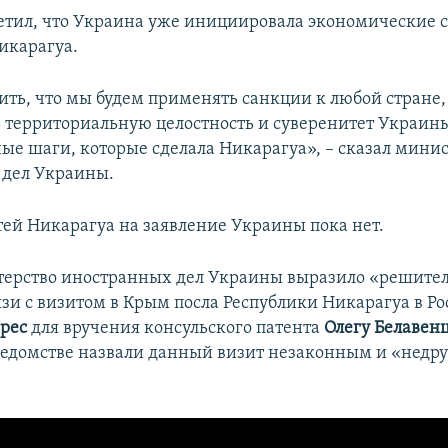
тил, что Украина уже инициировала экономические 
икарагуа.
ить, что мы будем применять санкции к любой стране,
ь территориальную целостность и суверенитет Украины
ные шаги, которые сделала Никарагуа», – сказал мини
 дел Украины.
тей Никарагуа на заявление Украины пока нет.
терство иностранных дел Украины выразило «решите
вязи с визитом в Крым посла Республики Никарагуа в Р
рес
для вручения консульского патента
Олегу Белавенц
едомстве назвали данный визит незаконным и «нед