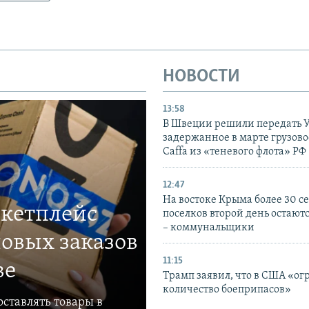
НОВОСТИ
13:58
В Швеции решили передать 
задержанное в марте грузово
Caffa из «теневого флота» РФ
12:47
На востоке Крыма более 30 се
ркетплейс
поселков второй день остаютс
– коммунальщики
овых заказов
11:15
ве
Трамп заявил, что в США «ог
количество боеприпасов»
ставлять товары в