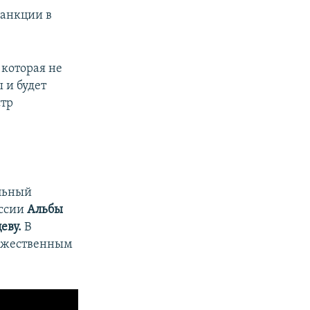
санкции в
 которая не
 и будет
стр
льный
оссии
Альбы
еву.
В
ружественным