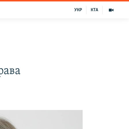
УКР
КТА
рава