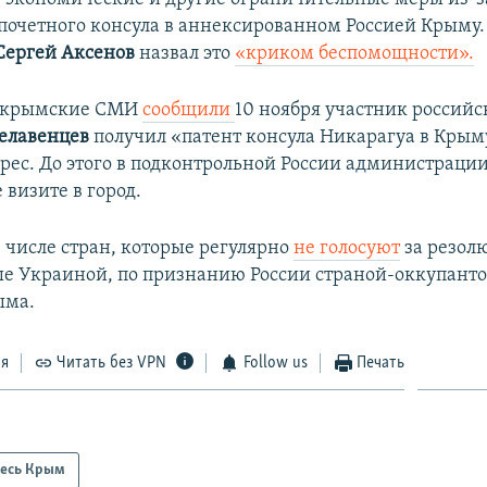
 почетного консула в аннексированном Россией Крыму
Сергей Аксенов
назвал это
«криком беспомощности».
 крымские СМИ
сообщили
10 ноября участник россий
Белавенцев
получил «патент консула Никарагуа в Крым
рес. До этого в подконтрольной России администраци
е визите в город.
в числе стран, которые регулярно
не голосуют
за резол
 Украиной, по признанию России страной-оккупанто
ыма.
ся
Читать без VPN
Follow us
Печать
есь Крым