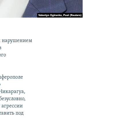
м нарушением
в
ого
мферополе
о
Никарагуа,
езусловно,
 агрессии
тавить под