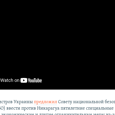
истров Украины
предложил
Совету национальной безо
О) ввести против Никарагуа пятилетние специальные
 экономические и другие ограничительные меры из-з