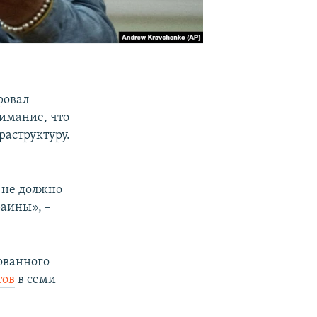
ровал
нимание, что
аструктуру.
 не должно
аины», –
ованного
тов
в семи