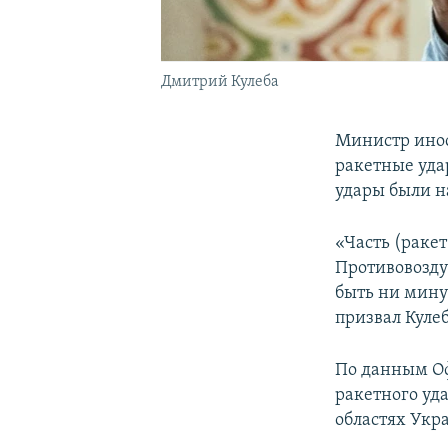
Дмитрий Кулеба
Министр ино
ракетные уда
удары были н
«Часть (ракет
Противовозду
быть ни мину
призвал Кулеб
По данным Оф
ракетного уд
областях Укр