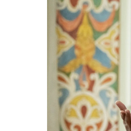
ПОБЕДИТЕЛЕЙ НЕ СУДЯТ?
КРЫМ.НЕПОКОРЕННЫЙ
ELIFBE
УКРАИНСКАЯ ПРОБЛЕМА КРЫМА