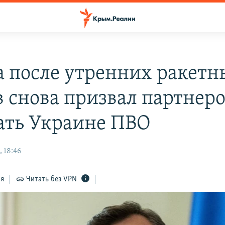
а после утренних ракетн
в снова призвал партнер
ать Украине ПВО
 18:46
ся
Читать без VPN