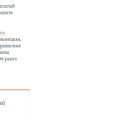
масштаб
вышать
ел
ельницкая,
краинских
аины
36 ракет.
и)