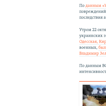
По
данным «
повреждений 
последствия а
Утром 22 окт
украинских э
Одесская, Ки
военных,
был
Владимир Зе
По данным ВС
интенсивност