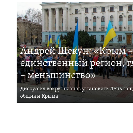
Андрей Щекун: «Крым –
единственный регион, 
– меньшинство»
Дискуссия вокруг планов установить День за
общины Крыма