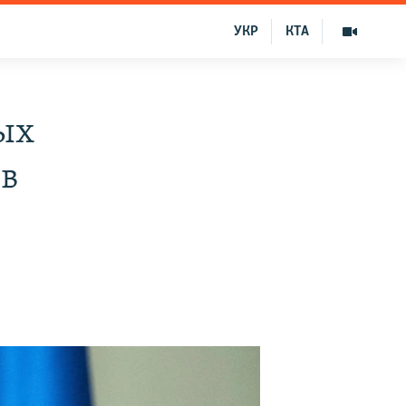
УКР
КТА
ых
ов