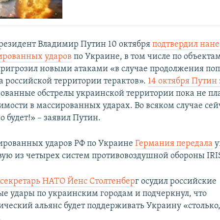
резидент Владимир Путин 10 октября
подтвердил нан
ированных ударов
по Украине, в том числе по объекта
пригрозил новыми атаками «в случае продолжения по
а российской территории терактов».
14 октября Путин
ованные обстрелы украинской территории пока не пл
мости в массированных ударах. Во всяком случае сейч
о будет!» – заявил Путин.
ированных ударов РФ по Украине
Германия передала
у
ую из четырех систем противовоздушной обороны IRIS
секретарь НАТО Йенс Столтенбер
г осудил российские
е удары по украинским городам и подчеркнул, что
ический альянс будет поддерживать Украину «столько,
.