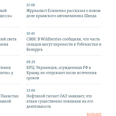
12:08
ухой
Журналист Есипенко рассказал о новом
десса»
деле крымского автомеханика Шведа
10:45
ний света
СМИ: В Wildberries сообщили, что часть
ания
складов могут перенести в Узбекистан и
Беларусь
09:29
отники
КРЦ: Украинцев, осужденных РФ в
лота» у
Крыму, не отпускают после истечения
сроков
23:00
и Пакистан
Нефтяной гигант ОАЭ заявляет, что
аимной
атаки существенно повлияли на его
деятельность
БОЛЬШЕ