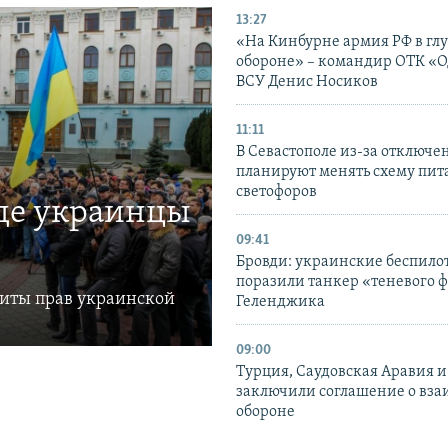
13:27
«На Кинбурне армия РФ в гл
обороне» – командир ОТК «О
ВСУ Денис Носиков
11:11
В Севастополе из-за отключе
планируют менять схему пит
светофоров
где украинцы
09:41
Бровди: украинские беспил
поразили танкер «теневого ф
щиты прав украинской
Геленджика
09:00
Турция, Саудовская Аравия 
заключили соглашение о вз
обороне