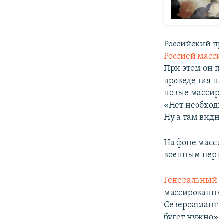
Российский п
Россией масс
При этом он 
проведения н
новые массир
«Нет необходи
Ну а там видн
На фоне масс
военным перв
Генеральный 
массированны
Североатлант
будет нужно»