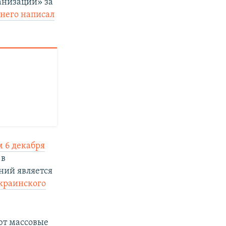
анизаций» за
 него написал
 6 декабря
в
ний является
краинского
ют массовые