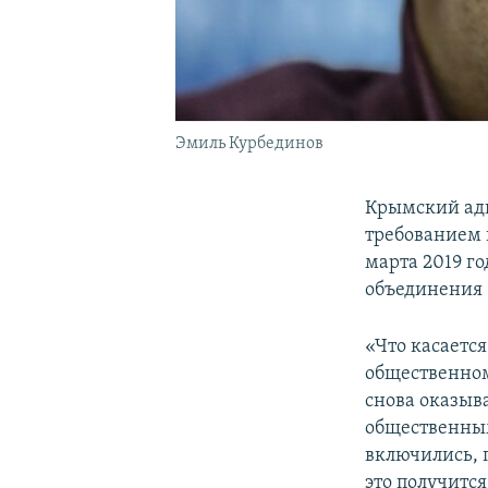
Эмиль Курбединов
Крымский ад
требованием 
марта 2019 г
объединения 
«Что касаетс
общественно
снова оказыв
общественным
включились, п
это получитс