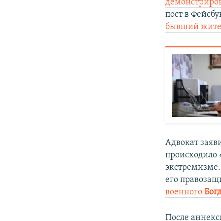
демонстриро
пост в Фейсбу
бывший жите
Адвокат заяви
происходило 
экстремизме.
его правозащ
военного
Бог
После аннекс