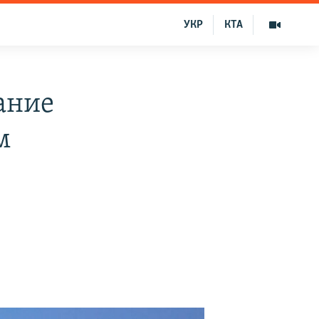
УКР
КТА
ание
м