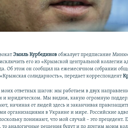
вокат
Эмиль Курбединов
обжалует предписание Минюс
исключить его из «Крымской центральной коллегии ад
ода. Об этом он сообщил на ежемесячном собрании об
«Крымская солидарность», передает корреспондент
К
я моих ответных шагов: мы работаем в двух направлен
м и юридическом. Мы видим, какую огромную подде
ают, начиная от людей здесь и заканчивая правозащи
и организациями в Украине и мире. Российские адв
оскольку понимают, что мой случай – это прецедент. 
я, то аналогичные решения будут и по другим моим кол