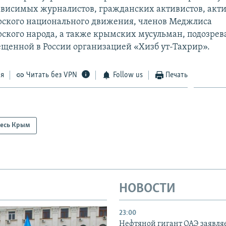
ависимых журналистов, гражданских активистов, акт
ского национального движения, членов Меджлиса
ского народа, а также крымских мусульман, подозрев
рещенной в России организацией «Хизб ут-Тахрир».
ся
Читать без VPN
Follow us
Печать
есь Крым
НОВОСТИ
23:00
Нефтяной гигант ОАЭ заявляе