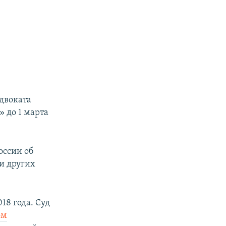
двоката
 до 1 марта
оссии об
и других
18 года. Суд
ом