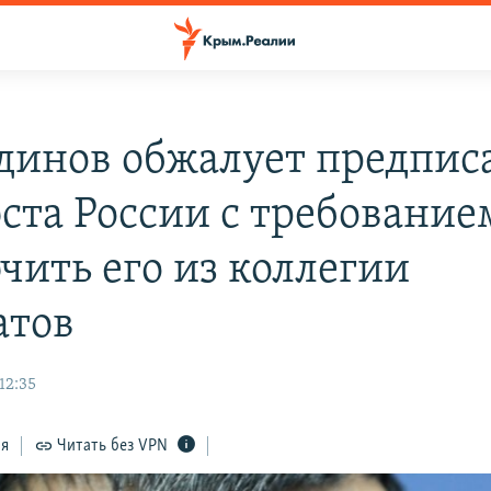
динов обжалует предпис
та России с требование
чить его из коллегии
атов
12:35
ся
Читать без VPN