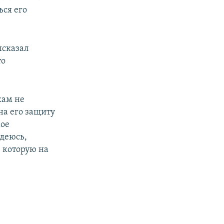
ься его
ысказал
то
кам не
 на его защиту
мое
адеюсь,
, которую на