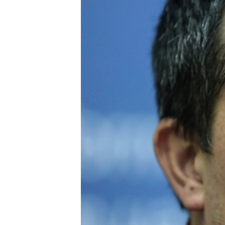
ПОБЕДИТЕЛЕЙ НЕ СУДЯТ?
КРЫМ.НЕПОКОРЕННЫЙ
ELIFBE
УКРАИНСКАЯ ПРОБЛЕМА КРЫМА