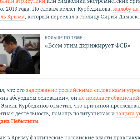
вании атрибутики
или символики экстремистских орг
ке 2013 года. По словам коллег Курбединова,
жалобу на
ль Крыма
, который переехал в столицу Сирии Дамаск.​
БОЛЬШЕ ПО ТЕМЕ:
«Всем этим дирижирует ФСБ»
л, что его
задержание российскими силовиками утром
«на абсурдном основании», он
не признает обвинений
 Эмиль Курбединов отметил, что причиной преследова
итная деятельность, помощь политузникам и
защита у
дана Небылицы
.
ии в Крыму фактические российские власти практику