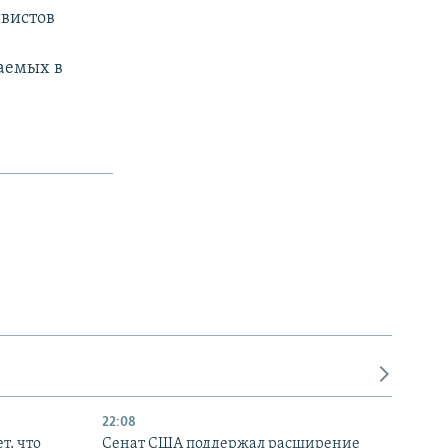
ивистов
аемых в
22:08
т, что
Сенат США поддержал расширение