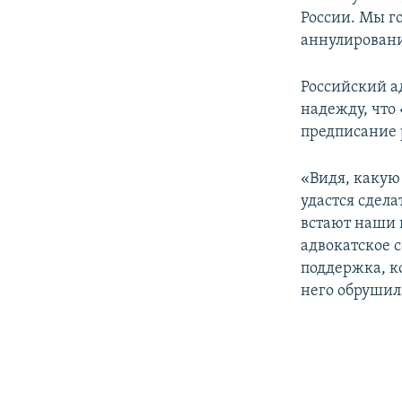
России. Мы г
аннулировани
Российский а
надежду, что
предписание 
«Видя, какую
удастся сдела
встают наши 
адвокатское 
поддержка, к
него обрушила