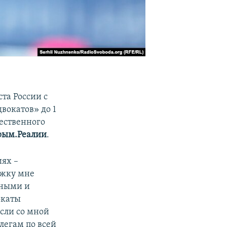
та России с
вокатов» до 1
щественного
рым.Реалии
.
иях –
ржку мне
тными и
окаты
Если со мной
легам по всей