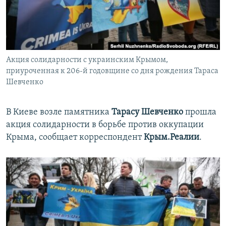
ПРИСОЕДИНЯЙТЕСЬ!
ПОБЕДИТЕЛЕЙ НЕ СУДЯТ?
КРЫМ.НЕПОКОРЕННЫЙ
ELIFBE
Акция солидарности с украинским Крымом,
УКРАИНСКАЯ ПРОБЛЕМА КРЫМА
приуроченная к 206-й годовщине со дня рождения Тараса
Все сайты RFE/RL
Шевченко
В Киеве возле памятника
Тарасу Шевченко
прошла
акция солидарности в борьбе против оккупации
Крыма, сообщает корреспондент
Крым.Реалии
.