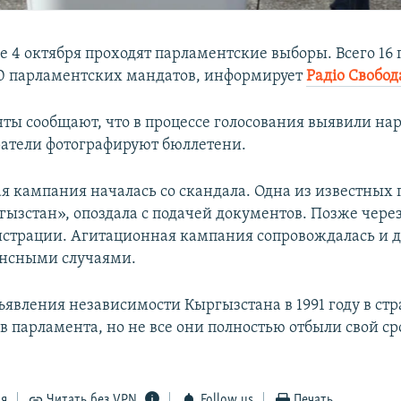
е 4 октября проходят парламентские выборы. Всего 16
20 парламентских мандатов, информирует
Радіо Свобод
ты сообщают, что в процессе голосования выявили на
атели фотографируют бюллетени.
я кампания началась со скандала. Одна из известных
гызстан», опоздала с подачей документов. Позже через
истрации. Агитационная кампания сопровождалась и д
ансными случаями.
ъявления независимости Кыргызстана в 1991 году в стр
в парламента, но не все они полностью отбыли свой сро
ся
Читать без VPN
Follow us
Печать