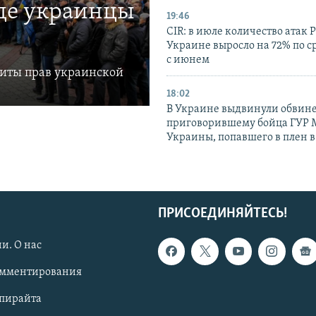
где украинцы
19:46
CIR: в июле количество атак 
Украине выросло на 72% по 
с июнем
щиты прав украинской
18:02
В Украине выдвинули обвине
приговорившему бойца ГУР
Украины, попавшего в плен 
ПРИСОЕДИНЯЙТЕСЬ!
и. О нас
омментирования
опирайта