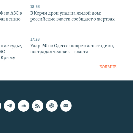
18:53
РФ на АЗС в
В Керчи дрон упал на жилой дом:
сравнению
российские власти сообщают о жертвах
17:28
ние судье,
Удар РФ по Одессе: поврежден стадион,
 МО
пострадал человек – власти
в Крыму
БОЛЬШЕ