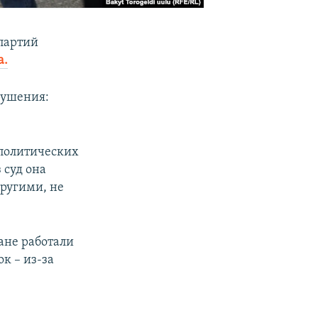
 партий
а.
рушения:
 политических
 суд она
ругими, не
ане работали
к – из-за