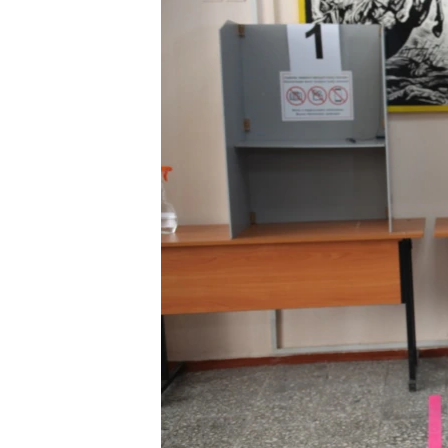
ПОБЕДИТЕЛЕЙ НЕ СУДЯТ?
КРЫМ.НЕПОКОРЕННЫЙ
ELIFBE
УКРАИНСКАЯ ПРОБЛЕМА КРЫМА