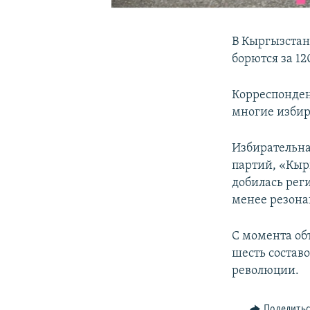
В Кыргызстан
борются за 1
Корреспонден
многие избир
Избирательна
партий, «Кыр
добилась рег
менее резон
С момента об
шесть составо
революции.
Поделить