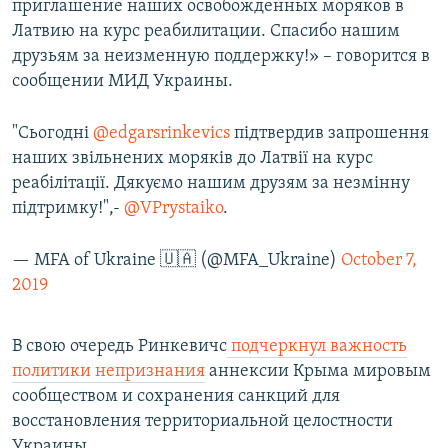
приглашение наших освобожденных моряков в
Латвию на курс реабилитации. Спасибо нашим
друзьям за неизменную поддержку!» – говорится в
сообщении МИД Украины.
"Сьогодні
@edgarsrinkevics
підтвердив запрошення
наших звільнених моряків до Латвії на курс
реабілітації. Дякуємо нашим друзям за незмінну
підтримку!",-
@VPrystaiko
.
— MFA of Ukraine 🇺🇦 (@MFA_Ukraine)
October 7,
2019
В свою очередь Ринкевичс
подчеркнул важность
политики непризнания
аннексии Крыма мировым
сообществом и сохранения санкций для
восстановления территориальной целостности
Украины.