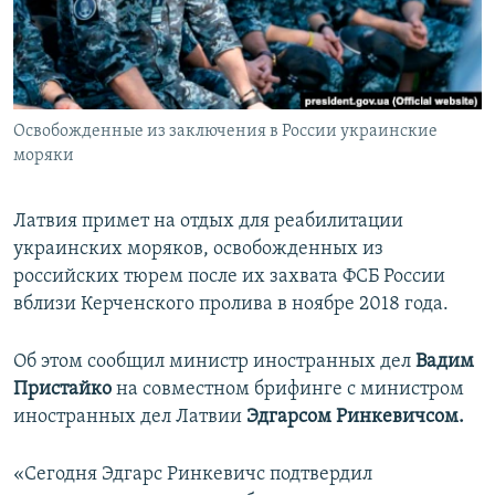
ПРИСОЕДИНЯЙТЕСЬ!
ПОБЕДИТЕЛЕЙ НЕ СУДЯТ?
КРЫМ.НЕПОКОРЕННЫЙ
ELIFBE
Освобожденные из заключения в России украинские
УКРАИНСКАЯ ПРОБЛЕМА КРЫМА
моряки
Все сайты RFE/RL
Латвия примет на отдых для реабилитации
украинских моряков, освобожденных из
российских тюрем после их захвата ФСБ России
вблизи Керченского пролива в ноябре 2018 года.
Об этом сообщил министр иностранных дел
Вадим
Пристайко
на совместном брифинге с министром
иностранных дел Латвии
Эдгарсом Ринкевичсом.
«Сегодня Эдгарс Ринкевичс подтвердил