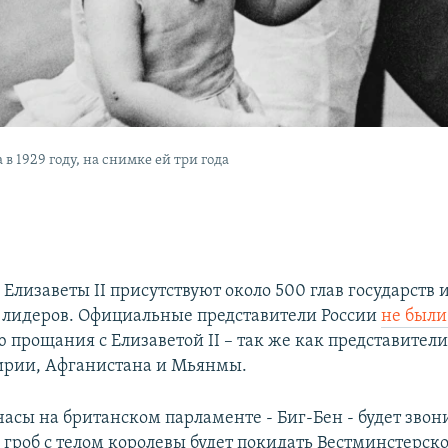
 в 1929 году, на снимке ей три года
Елизаветы II присутствуют около 500 глав государств 
лидеров. Официальные представители России
не был
 прощания с Елизаветой II – так же как представители
ирии, Афганистана и Мьянмы.
асы на британском парламенте - Биг-Бен - будет зво
 гроб с телом королевы будет покидать Вестминстерско