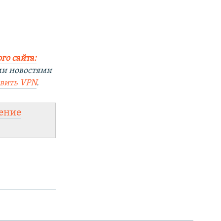
го сайта:
ми новостями
овить
VPN
.
ение