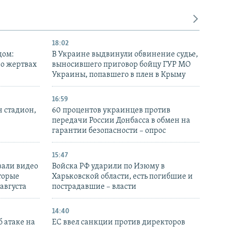
18:02
дом:
В Украине выдвинули обвинение судье,
 о жертвах
выносившего приговор бойцу ГУР МО
Украины, попавшего в плен в Крыму
16:59
н стадион,
60 процентов украинцев против
передачи России Донбасса в обмен на
гарантии безопасности – опрос
15:47
вали видео
Войска РФ ударили по Изюму в
торые
Харьковской области, есть погибшие и
 августа
пострадавшие – власти
14:40
 атаке на
ЕС ввел санкции против директоров