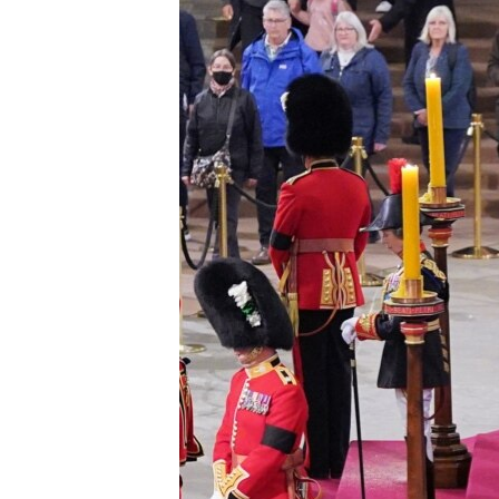
ПОБЕДИТЕЛЕЙ НЕ СУДЯТ?
КРЫМ.НЕПОКОРЕННЫЙ
ELIFBE
УКРАИНСКАЯ ПРОБЛЕМА КРЫМА