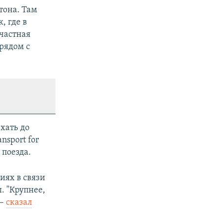
а
й
тона. Там
й
д
, где в
д
частная
 рядом с
хать до
nsport for
 поезда.
иях в связи
. "Крупнее,
 –
сказал