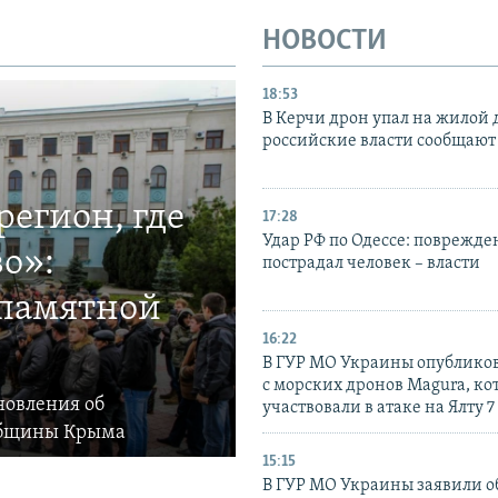
НОВОСТИ
18:53
В Керчи дрон упал на жилой 
российские власти сообщают
егион, где
17:28
Удар РФ по Одессе: поврежде
о»:
пострадал человек – власти
 памятной
16:22
В ГУР МО Украины опублико
с морских дронов Magura, ко
новления об
участвовали в атаке на Ялту 7
общины Крыма
15:15
В ГУР МО Украины заявили об