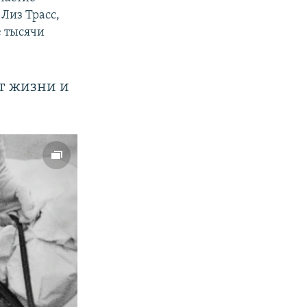
Лиз Трасс,
е тысячи
ет жизни и