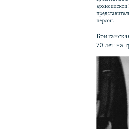
архиепископ 
представител
персон.
Британская
70 лет на 