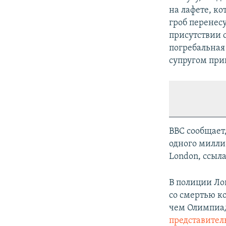
на лафете, к
гроб перенесу
присутствии 
погребальная 
супругом пр
BBC сообщает
одного милли
London, ссыл
В полиции Ло
со смертью к
чем Олимпиад
представител