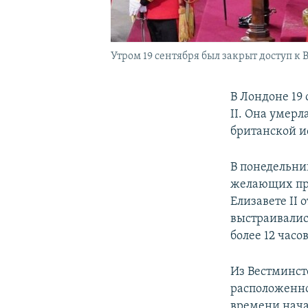
Утром 19 сентября был закрыт доступ 
В Лондоне 19
II. Она умерл
британской ис
В понедельни
желающих про
Елизавете II 
выстраивалис
более 12 часов
Из Вестминст
расположенное
времени нача