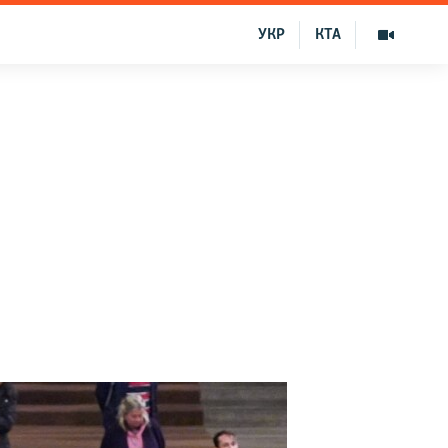
УКР
КТА