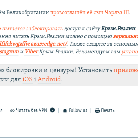
ём Великобритании
провозглашён её сын Чарльз III
.
 пытается заблокировать
доступ к сайту
Крым.Реалии
.
венно читать Крым.Реалии можно с помощью
зеркально
dfifckwgzffw.azureedge.net/
. ​
Также следите за основны
stagram
и
Viber
Крым.Реалии. Рекомендуем вам
устан
ез блокировки и цензуры! Установить
прилож
лии для
iOS
і
Android
.
ся
Читать без VPN
Follow us
Печать