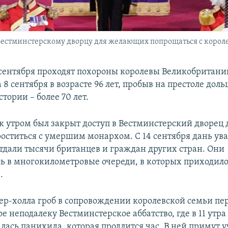
к Вестминстерскому дворцу для желающих попрощаться с корол
 сентября проходят похороны королевы Великобритани
а 8 сентября в возрасте 96 лет, пробыв на престоле доль
тории – более 70 лет.
к утром был закрыт доступ в Вестминстерский дворец 
ститься с умершим монархом. С 14 сентября дань ув
отдали тысячи британцев и граждан других стран. Они
ь в многокилометровые очереди, в которых приходило
.
ер-холла гроб в сопровождении королевской семьи пе
 неподалеку Вестминстерское аббатство, где в 11 утра
лась панихида, которая продлится час. В ней примут у