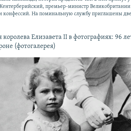
Кентерберийский, премьер-министр Великобритании 
и конфессий. На поминальную службу приглашены дв
 королева Елизавета II в фотографиях: 96 л
троне (фотогалерея)