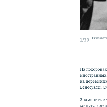
Елизавета
1/30
На похоронах 
иностранных 
на церемонию
Венесуэлы, С
Знаменитые ч
минуту, когда