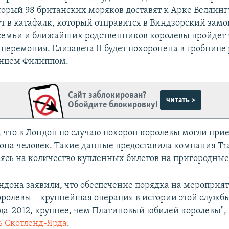
оторый 98 британских моряков доставят к Арке Веллинг
т в катафалк, который отправится в Виндзорский замок
семьи и ближайших родственников королевы пройдет 
церемония. Елизавета II будет похоронена в гробнице
инцем Филиппом.
Сайт заблокирован?
читать >
Обойдите блокировку!
, что в Лондон по случаю похорон королевы могли прие
она человек. Такие данные предоставила компания Tra
аясь на количество купленных билетов на пригородные
ндона заявили, что обеспечение порядка на мероприят
оролевы – крупнейшая операция в истории этой службы
а-2012, крупнее, чем Платиновый юбилей королевы",
ь Скотленд-Ярда
.