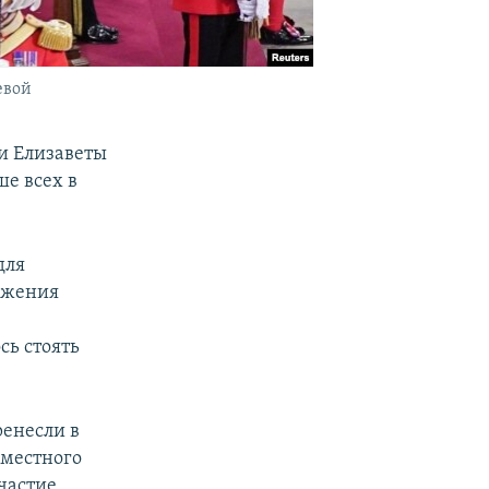
евой
и Елизаветы
ше всех в
для
ажения
сь стоять
ренесли в
 местного
частие