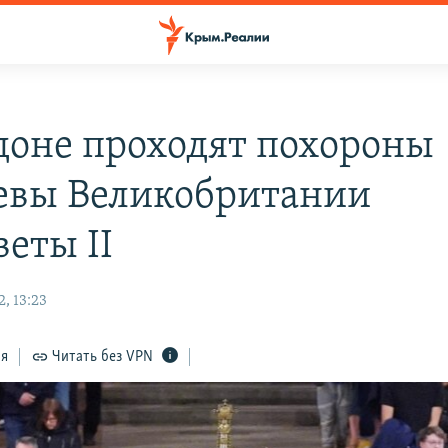
доне проходят похороны
евы Великобритании
веты II
, 13:23
ся
Читать без VPN