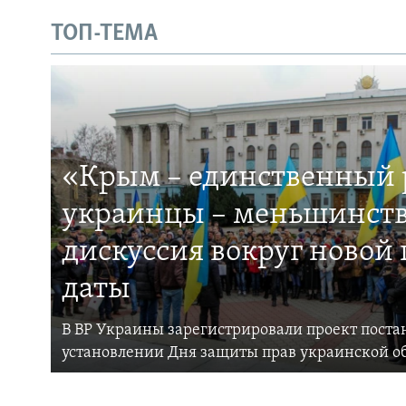
ТОП-ТЕМА
«Крым – единственный р
украинцы – меньшинств
дискуссия вокруг новой
даты
В ВР Украины зарегистрировали проект поста
установлении Дня защиты прав украинской 