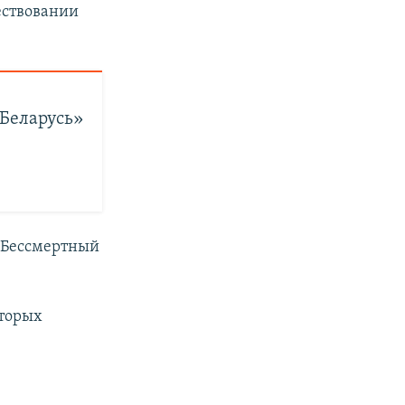
чествовании
 Беларусь»
 «Бессмертный
оторых