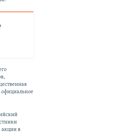
?
его
в,
щественная
е официальное
сийский
астники
 акции в