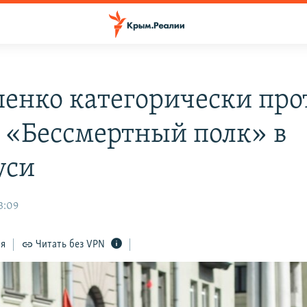
енко категорически про
 «Бессмертный полк» в
уси
3:09
ся
Читать без VPN