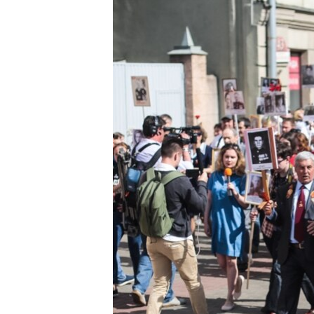
ПОБЕДИТЕЛЕЙ НЕ СУДЯТ?
КРЫМ.НЕПОКОРЕННЫЙ
ELIFBE
УКРАИНСКАЯ ПРОБЛЕМА КРЫМА