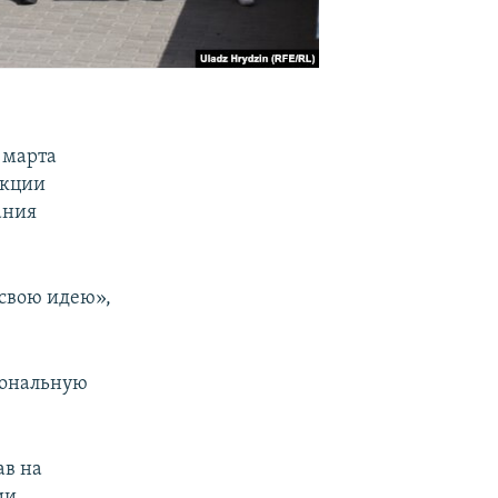
 марта
акции
ания
 свою идею»,
циональную
ав на
ии.