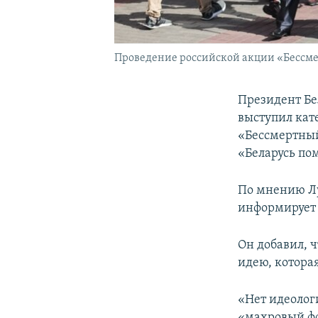
Проведение российской акции «Бессмер
Президент Б
выступил кат
«Бессмертный
«Беларусь по
По мнению Лу
информирует 
Он добавил, 
идею, которая
«Нет идеологи
«махровый фо