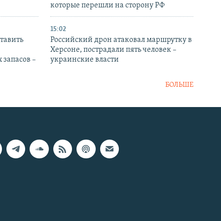
которые перешли на сторону РФ
15:02
тавить
Российский дрон атаковал маршрутку в
Херсоне, пострадали пять человек –
 запасов –
украинские власти
БОЛЬШЕ