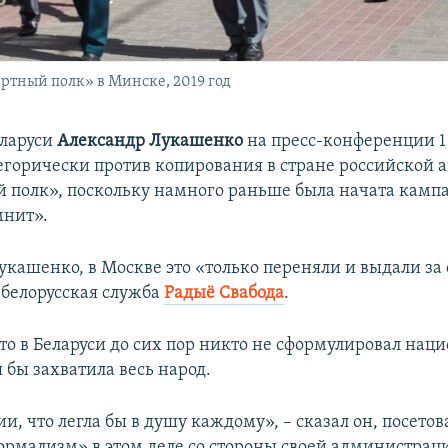
тный полк» в Минске, 2019 год
еларуси
Александр Лукашенко
на пресс-конференции 1
егорически против копирования в стране российской 
 полк», поскольку намного раньше была начата камп
мнит».
кашенко, в Москве это «только переняли и выдали за
белорусская служба
Радыё Свабода
.
что в Беларуси до сих пор никто не сформулировал на
 бы захватила весь народ.
и, что легла бы в душу каждому», – сказал он, посетов
рмализм» в этом деле со стороны своей администрац