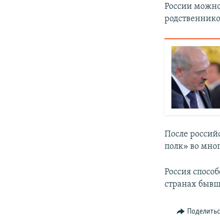
России можно 
родственнико
После россий
полк» во мно
Россия спосо
странах бывш
Поделить