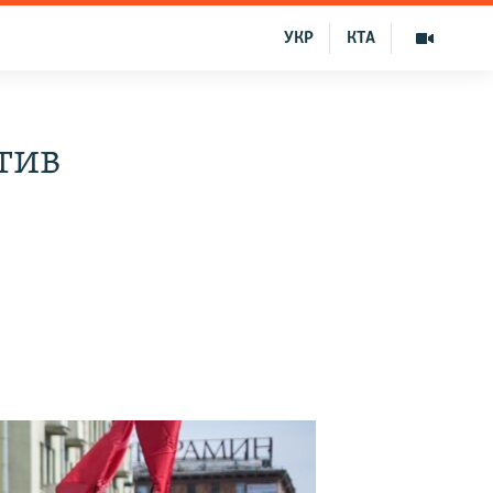
УКР
КТА
тив