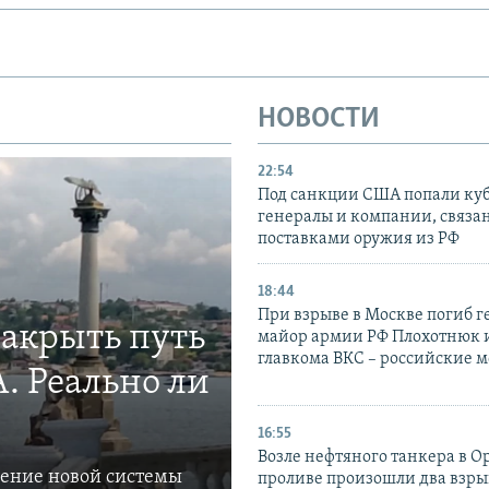
НОВОСТИ
22:54
Под санкции США попали ку
генералы и компании, связа
поставками оружия из РФ
18:44
При взрыве в Москве погиб г
закрыть путь
майор армии РФ Плохотнюк и
главкома ВКС – российские 
. Реально ли
16:55
Возле нефтяного танкера в 
ление новой системы
проливе произошли два взры