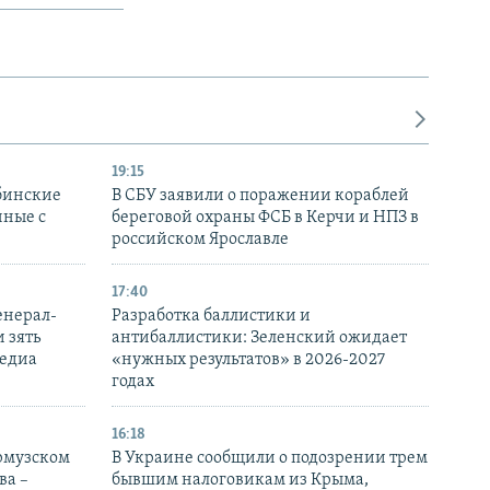
19:15
бинские
В СБУ заявили о поражении кораблей
нные с
береговой охраны ФСБ в Керчи и НПЗ в
российском Ярославле
17:40
енерал-
Разработка баллистики и
 зять
антибаллистики: Зеленский ожидает
медиа
«нужных результатов» в 2026-2027
годах
16:18
Ормузском
В Украине сообщили о подозрении трем
ва –
бывшим налоговикам из Крыма,