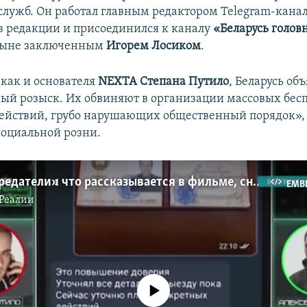
служб. Он работал главным редактором Telegram-кана
з редакции и присоединился к каналу
«Беларусь голов
ныне заключенным
Игорем Лосиком
.
 как и основателя
NEXTA Степана Путило
, Беларусь об
й розыск. Их обвиняют в организации массовых бес
ействий, грубо нарушающих общественный порядок», 
оциальной розни.
NEXTA и «предатели»: что рассказывается в фильме, снятом КГБ Беларуси (видео)
EMB
Реалии
No media source currently available