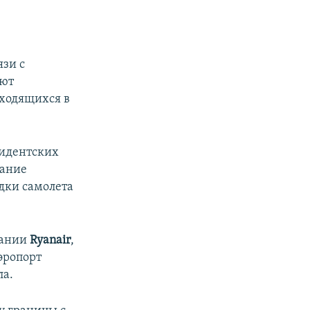
язи с
уют
аходящихся в
зидентских
ание
дки самолета
пании
Ryanair
,
эропорт
ла.