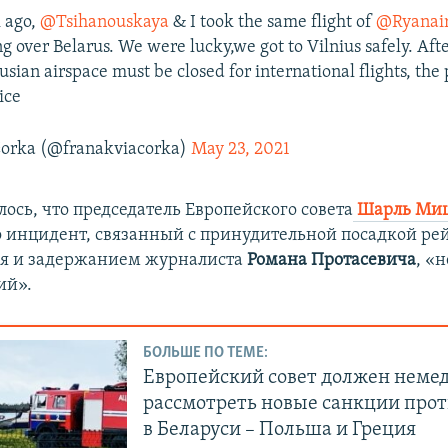
 ago,
@Tsihanouskaya
& I took the same flight of
@Ryanai
ing over Belarus. We were lucky,we got to Vilnius safely. Afte
usian airspace must be closed for international flights, the 
ice
čorka (@franakviacorka)
May 23, 2021
ось, что председатель Европейского совета
Шарль Ми
то инцидент, связанный с принудительной посадкой ре
я и задержанием журналиста
Романа Протасевича
, «
ий».
БОЛЬШЕ ПО ТЕМЕ:
Европейский совет должен неме
рассмотреть новые санкции про
в Беларуси – Польша и Греция