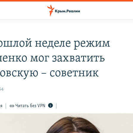
ошлой неделе режим
енко мог захватить
овскую – советник
54
ся
Читать без VPN