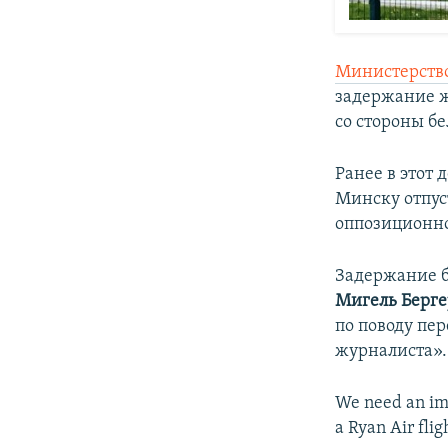
Министерств
задержание ж
со стороны б
Ранее в этот
Минску отпус
оппозиционно
Задержание б
Мигель Берге
по поводу пе
журналиста».
We need an im
a Ryan Air flig