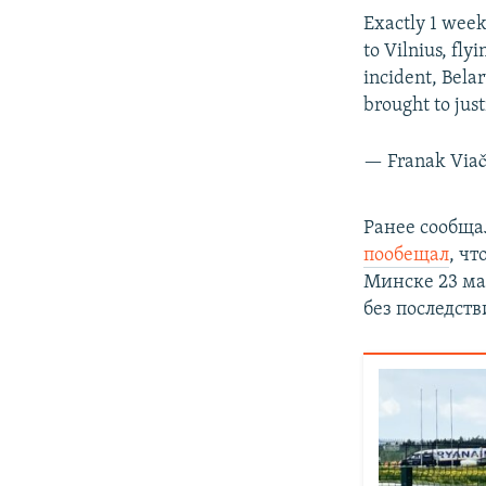
Exactly 1 week
to Vilnius, fly
incident, Belar
brought to just
— Franak Via
Ранее сообщал
пообещал
, ч
Минске 23 ма
без последств