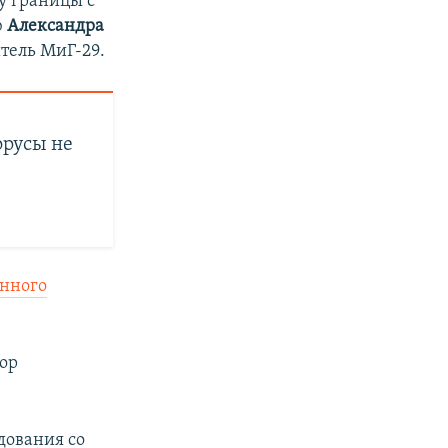
 у границы с
ю
Александра
тель МиГ-29.
орусы не
нного
тор
дования со