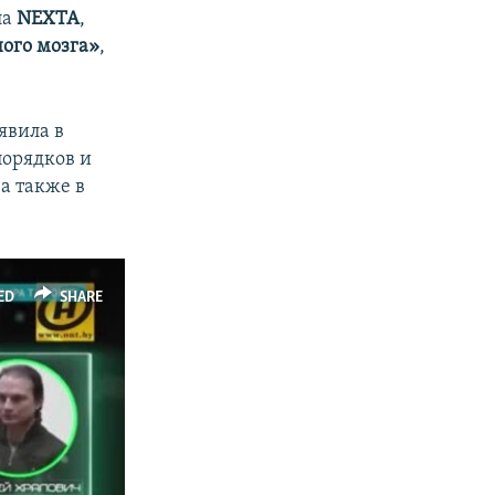
ла
NEXTA
,
ного мозга»
,
ъявила в
порядков и
а также в
ED
SHARE