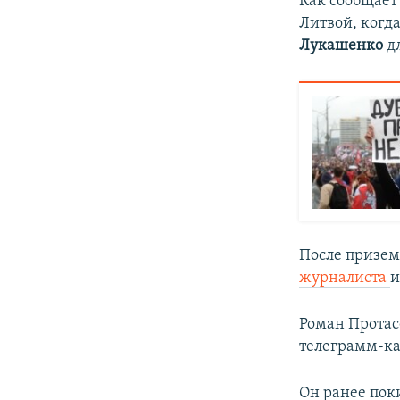
Как сообщает
Литвой, когд
Лукашенко
д
После призем
журналиста
и
Роман Протас
телеграмм-ка
Он ранее пок