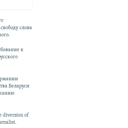
ет
свободу слова
ого.
ебование к
русского
ермании
тва Беларуси
ржанию
e diversion of
rnalist.