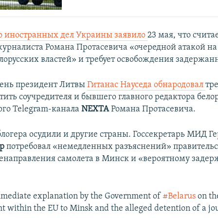
о иностранных дел Украины заявило
23 мая, что счита
урналиста Романа Протасевича «очередной атакой на 
елорусских властей» и требует освобождения задержанн
 день президент Литвы
Гитанас Науседа обнародовал
тр
тить соучредителя и бывшего главного редактора бело
го Telegram-канала
NEXTA
Романа Протасевича.
логера осудили и другие страны. Госсекретарь МИД Г
р
потребовал «немедленных разъяснений» правительс
ренаправления самолета в Минск и «вероятному заде
mediate explanation by the Government of
#Belarus
on th
ht within the EU to Minsk and the alleged detention of a jou