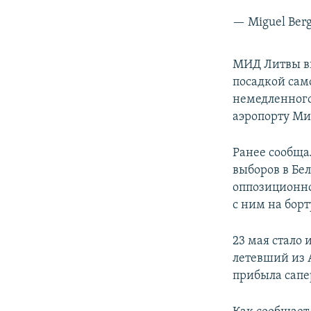
— Miguel Ber
МИД Литвы вы
посадкой сам
немедленного
аэропорту Ми
Ранее сообща
выборов в Бе
оппозиционно
с ним на бор
23 мая стало
летевший из А
прибыла сапе