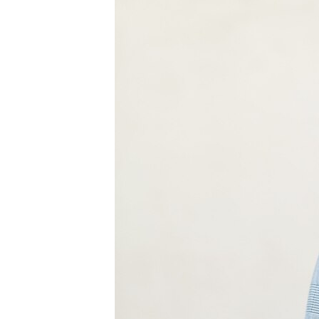
ПОБЕДИТЕЛЕЙ НЕ СУДЯТ?
КРЫМ.НЕПОКОРЕННЫЙ
ELIFBE
УКРАИНСКАЯ ПРОБЛЕМА КРЫМА