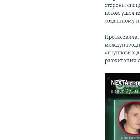
стороны спец
потом ушел и
созданному 
Протасевича,
международны
«групповых д
разжигании с
видео
Крым.