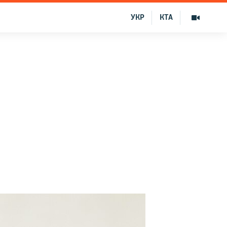
УКР
КТА