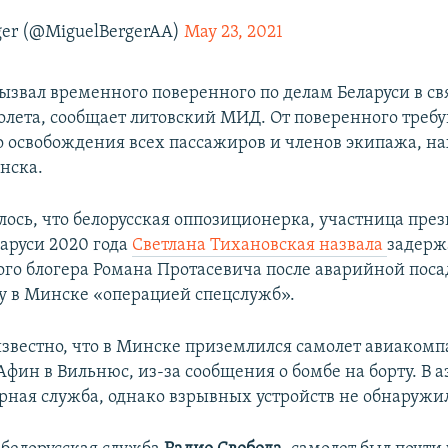
ger (@MiguelBergerAA)
May 23, 2021
звал временного поверенного по делам Беларуси в св
олета, сообщает литовский МИД. От поверенного треб
 освобождения всех пассажиров и членов экипажа, н
нска.
лось, что белорусская оппозиционерка, участница пре
ларуси 2020 года
Светлана Тихановская назвала
задерж
го блогера Романа Протасевича после аварийной поса
ту в Минске «операцией спецслужб».
 известно, что в Минске приземлился самолет авиаком
фин в Вильнюс, из-за сообщения о бомбе на борту. В а
рная служба, однако взрывных устройств не обнаружи