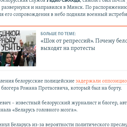
 белорусская служба
Радио Свобода
, самолет был почти
а развернулся и направился в Минск. По распоряжени
ля его сопровождения в небо подняли военный истреби
БОЛЬШЕ ПО ТЕМЕ:
«Шок от репрессий». Почему бел
выходят на протесты
ления белорусские полицейские
задержали оппозицио
 блогера Романа Протасевича, который был на борту.
евич – известный белорусский журналист и блогер, ав
нала «Беларусь головного мозга».
инул Беларусь из-за вероятности политического пресле