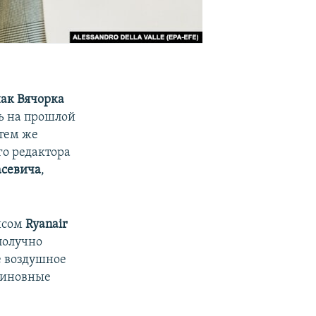
ак Вячорка
ь на прошлой
 тем же
го редактора
асевича
,
ейсом
Ryanair
получно
е воздушное
виновные