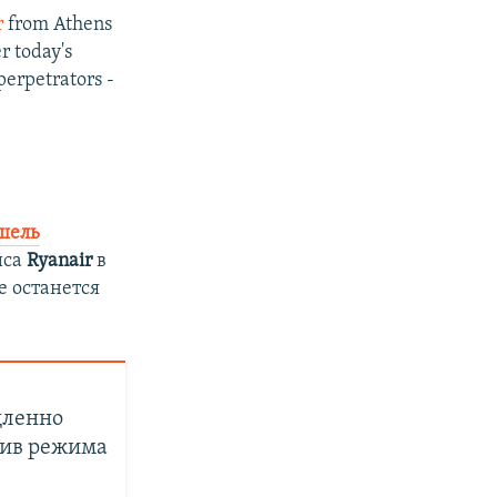
r
from Athens
r today's
perpetrators -
шель
йса
Ryanair
в
не останется
дленно
тив режима