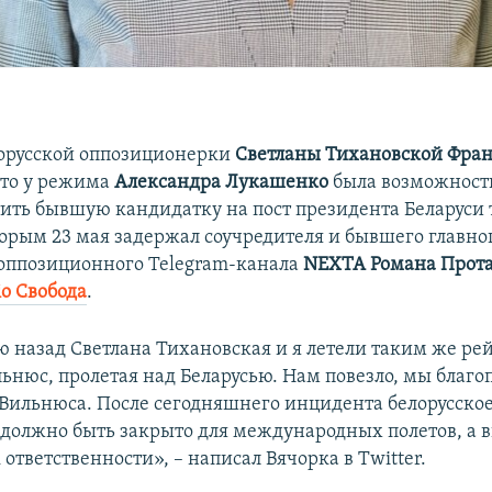
орусской оппозиционерки
Светланы Тихановской Фран
что у режима
Александра Лукашенко
была возможност
тить бывшую кандидатку на пост президента Беларуси
торым 23 мая задержал соучредителя и бывшего главно
 оппозиционного Telegram-канала
NEXTA Романа Прот
іо Свобода
.
ю назад Светлана Тихановская и я летели таким же р
льнюс, пролетая над Беларусью. Нам повезло, мы благо
 Вильнюса. После сегодняшнего инцидента белорусско
 должно быть закрыто для международных полетов, а 
ответственности», – написал Вячорка в Twitter.