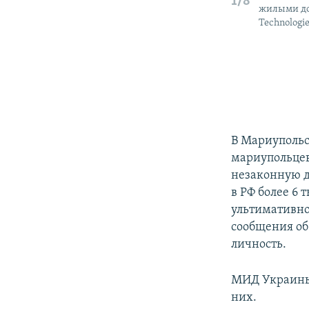
1/8
жилыми дом
Technologi
В Мариупольс
мариупольцев
незаконную д
в РФ более 6 
ультимативно
сообщения об
личность.
МИД Украины 
них.