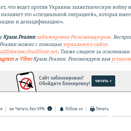
ает, что ведет против Украины захватническую войну н
 называет это «специальной операцией», которая име
зацию и денацификацию».
ту
Крым.Реалии
заблокирован Роскомнадзором.
Беспре
.Реалии можно с помощью
зеркального сайта
:
u22hi6xmw.cloudfront.net
.
Также следите за основными
tagram
и
Viber
Крым.Реалии. Рекомендуем вам
установ
Сайт заблокирован?
читать >
Обойдите блокировку!
ся
Читать без VPN
Follow us
Печать