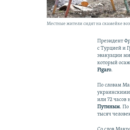
Местные жители сидят на скамейке возл
Президент Ф
с Турцией и 
эвакуации ми
который осаж
Figaro
.
По словам Ма
украинскими 
или 72 часов 
Путиным
. П
тысяч человек
Со слов Макр