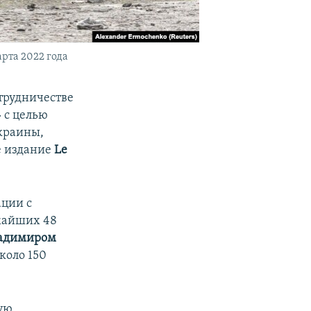
рта 2022 года
трудничестве
 с целью
краины,
е издание
Le
ации с
жайших 48
адимиром
коло 150
ую