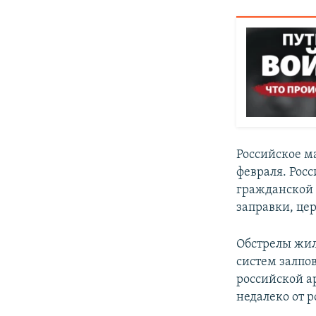
Российское м
февраля. Рос
гражданской 
заправки, це
Обстрелы жил
систем залпо
российской а
недалеко от 