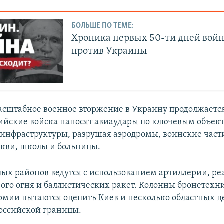
БОЛЬШЕ ПО ТЕМЕ:
Хроника первых 50-ти дней вой
против Украины
асштабное военное вторжение в Украину продолжается 
сийские войска наносят авиаудары по ключевым объек
инфраструктуры, разрушая аэродромы, воинские части
ркви, школы и больницы.
ых районов ведутся с использованием артиллерии, р
вого огня и баллистических ракет. Колонны бронетехн
рмии пытаются оцепить Киев и несколько областных ц
российской границы.