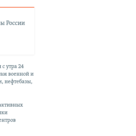
ны России
с утра 24
там военной и
, нефтебазы,
еактивных
ики
ентров