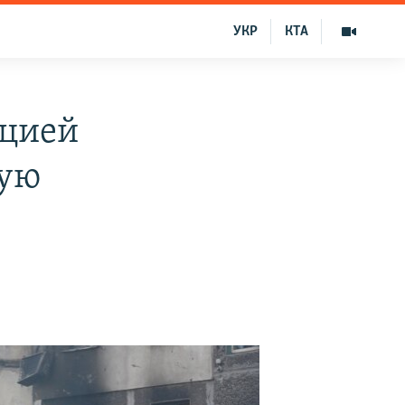
УКР
КТА
рцией
ную