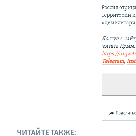
Россия отриц
территории и
«демилитари
Доступ к сай
читать Крым
https://d1qw4
Telegram
,
Ins
Поделить
ЧИТАЙТЕ ТАКЖЕ: