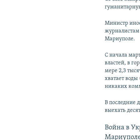
гуманитарну
Министр ино
журналистам 
Мариуполе.
С начала мар
властей, в г
мере 2,3 тыся
хватает воды 
никаких комм
В последние 
выехать деся
Война в У
Мариуполе