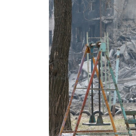
ПОБЕДИТЕЛЕЙ НЕ СУДЯТ?
КРЫМ.НЕПОКОРЕННЫЙ
ELIFBE
УКРАИНСКАЯ ПРОБЛЕМА КРЫМА