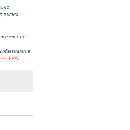
а ее
ет целью
пятственно
 событиями в
ить
VPN
.