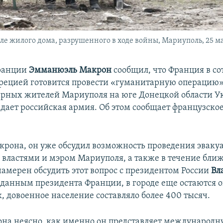
е жилого дома, разрушенного в ходе войны, Мариуполь, 25 ма
ранции
Эмманюэль Макрон
сообщил, что Франция в со
Грецией готовится провести «гуманитарную операцию»
рных жителей Мариуполя на юге Донецкой области У
дает российская армия. Об этом сообщает французско
крона, он уже обсудил возможность проведения эваку
властями и мэром Мариуполя, а также в течение бли
намерен обсудить этот вопрос с президентом России
Вл
о данным президента Франции, в городе еще остаются о
, довоенное население составляло более 400 тысяч.
она неясно, как именно он представляет международн