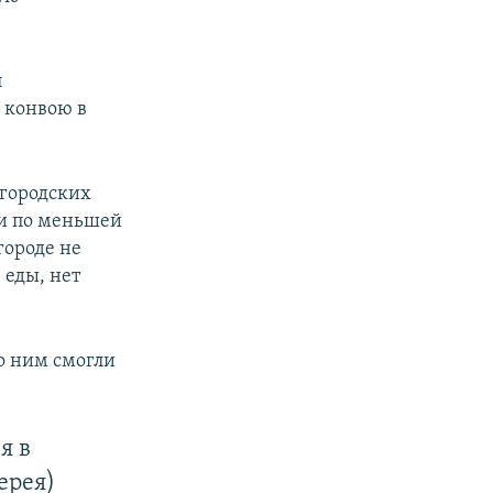
л
 конвою в
 городских
ли по меньшей
городе не
 еды, нет
о ним смогли
я в
ерея)