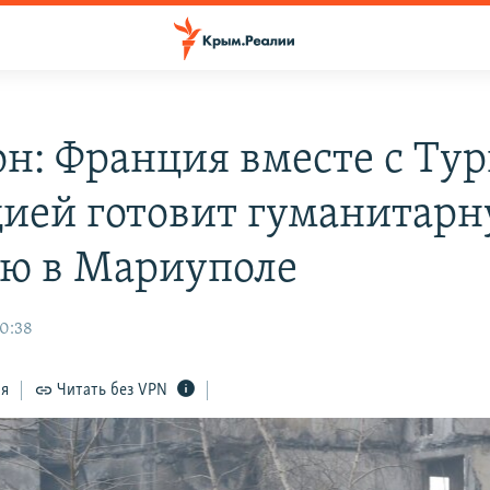
н: Франция вместе с Ту
цией готовит гуманитар
ю в Мариуполе
10:38
ся
Читать без VPN