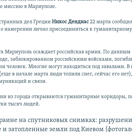
ю миссию в Мариуполе.
странных дел Греции
Никос Дендиас
22 марта сообщи
о намерении лично присоединиться к гуманитарному
та Мариуполь осаждает российская армия. По данным
ороде, заблокированном российскими войсками, погиб
чи человек. Многие могут находиться под завалами. В 
(еще в начале марта люди топили снег, сейчас его нет),
уникаций и связи.
дни из города открываются гуманитарные коридоры, п
тки тысяч людей.
краине на спутниковых снимках: разрушени
 и затопленные земли под Киевом (фотогал