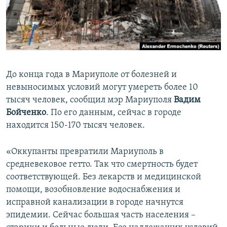
ПРИСОЕДИНЯЙТЕСЬ!
ПОБЕДИТЕЛЕЙ НЕ СУДЯТ?
КРЫМ.НЕПОКОРЕННЫЙ
ELIFBE
УКРАИНСКАЯ ПРОБЛЕМА КРЫМА
До конца года в Мариуполе от болезней и
Все сайты RFE/RL
невыносимых условий могут умереть более 10
тысяч человек, сообщил мэр Мариуполя
Вадим
Бойченко
. По его данным, сейчас в городе
находится 150-170 тысяч человек.
«Оккупанты превратили Мариуполь в
средневековое гетто. Так что смертность будет
соответствующей. Без лекарств и медицинской
помощи, возобновление водоснабжения и
исправной канализации в городе начнутся
эпидемии. Сейчас большая часть населения –