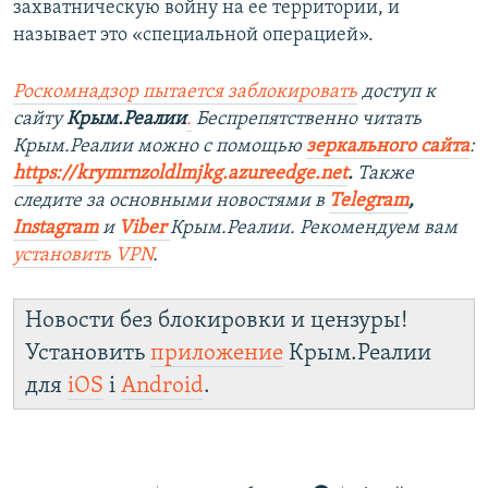
захватническую войну на ее территории, и
называет это «специальной операцией».
Роскомнадзор пытается заблокировать
доступ к
сайту
Крым.Реалии
.
Беспрепятственно читать
Крым.Реалии можно с помощью
зеркального сайта
:
https://krymrnzoldlmjkg.azureedge.net
.
Также
следите за основными новостями в
Telegram
,
Instagram
и
Viber
Крым.Реалии. Рекомендуем вам
установить
VPN
.
Новости без блокировки и цензуры!
Установить
приложение
Крым.Реалии
для
iOS
і
Android
.