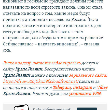
виновные в госизмене граждане должны понести
наказание по всей строгости закона. Она не стала
отвечать на вопрос о том, какие меры будут
приняты в отношении посольства России. "Если
правительство и министерство иностранных дел
сочтут необходимым действовать в этом
направлении, мы обсудим это и примем решение.
Сейчас главное – наказать виновных", – сказала
она.
Роскомнадзор пытается заблокировать
доступ к
сайту
Крым.Реалии
. Беспрепятственно читать
Крым.Реалии
можно с помощью
зеркального сайта:
https://d1uwu2hj0kx59f.cloudfront.net/
следите за
основными новостями в
Telegram
,
Instagram
и
Viber
Крым.Реалии
. Рекомендуем вам
установить VPN
.
Сайт заблокирован?