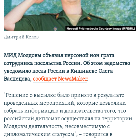
ПРИСОЕДИНЯЙТЕСЬ!
ПОБЕДИТЕЛЕЙ НЕ СУДЯТ?
КРЫМ.НЕПОКОРЕННЫЙ
ELIFBE
Дмитрий Келов
УКРАИНСКАЯ ПРОБЛЕМА КРЫМА
Все сайты RFE/RL
МИД Молдовы объявил персоной нон грата
сотрудника посольства России. Об этом ведомство
уведомило посла России в Кишиневе Олега
Васнецова,
сообщает NewsMaker
.
"Решение о высылке было принято в результате
проведенных мероприятий, которые позволили
собрать информацию и доказательства того, что
российский дипломат осуществлял на территории
Молдовы деятельность, несовместимую с
дипломатическим статусом", – говорится в