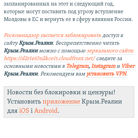
запланированных на этот и следующий год,
которые могут поставить под угрозу вступление
Молдовы в ЕС и вернуть ее в сферу влияния России.
Роскомнадзор пытается заблокировать
доступ к
сайту
Крым.Реалии
. Беспрепятственно читать
Крым.Реалии
можно с помощью
зеркального сайта:
https://d2r1ei0n2kce1t.cloudfront.net/
следите за
основными новостями в
Telegram
,
Instagram
и
Viber
Крым.Реалии
. Рекомендуем вам
установить VPN
.
Новости без блокировки и цензуры!
Установить
приложение
Крым.Реалии
для
iOS
і
Android
.