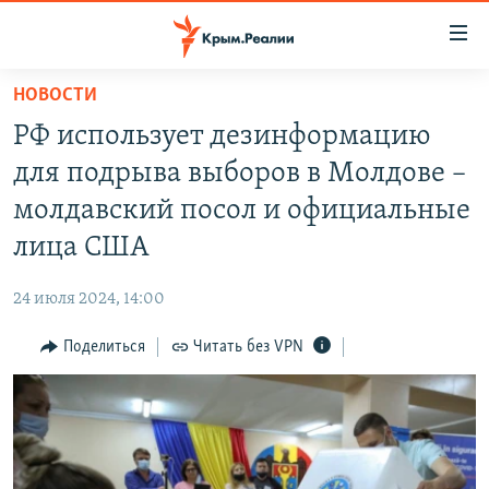
Доступность
ссылки
Вернуться
НОВОСТИ
к
НОВОСТИ
РФ использует дезинформацию
основному
СПЕЦПРОЕКТЫ
содержанию
для подрыва выборов в Молдове –
ВОДА
Вернутся
ГРУЗ 200
молдавский посол и официальные
к
ИСТОРИЯ
КАРТА ВОЕННЫХ ОБЪЕКТОВ КРЫМА
лица США
главной
ЕЩЕ
11 ЛЕТ ОККУПАЦИИ КРЫМА. 11 ИСТОРИЙ СОПРОТИВЛЕНИЯ
навигации
24 июля 2024, 14:00
Вернутся
РАДІО СВОБОДА
ИНТЕРАКТИВ
к
Поделиться
Читать без VPN
КАК ОБОЙТИ БЛОКИРОВКУ
ИНФОГРАФИКА
поиску
ТЕЛЕПРОЕКТ КРЫМ.РЕАЛИИ
Українською
СОВЕТЫ ПРАВОЗАЩИТНИКОВ
Qırımtatar
ПРОПАВШИЕ БЕЗ ВЕСТИ