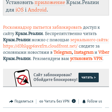
Установить
приложение
Крым.Реалии
для
iOS
і
Android
.
Роскомнадзор пытается заблокировать
доступ к
сайту
Крым.Реалии
. Беспрепятственно читать
Крым.Реалии
можно с помощью
зеркального сайта:
https://d3hlqqp6xvzfrn.cloudfront.net/
следите за
основными новостями в
Telegram
,
Instagram
и
Viber
Крым.Реалии
. Рекомендуем вам
установить VPN
.
Сайт заблокирован?
читать >
Обойдите блокировку!
Поделиться
Читать без VPN
Follow us