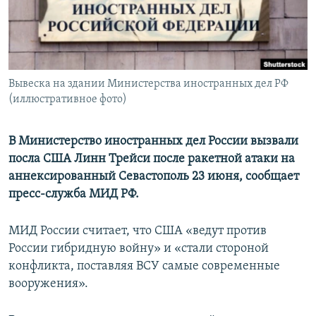
ПРИСОЕДИНЯЙТЕСЬ!
ПОБЕДИТЕЛЕЙ НЕ СУДЯТ?
КРЫМ.НЕПОКОРЕННЫЙ
ELIFBE
Вывеска на здании Министерства иностранных дел РФ
УКРАИНСКАЯ ПРОБЛЕМА КРЫМА
(иллюстративное фото)
Все сайты RFE/RL
В Министерство иностранных дел России вызвали
посла США Линн Трейси после ракетной атаки на
аннексированный Севастополь 23 июня, сообщает
пресс-служба МИД РФ.
МИД России считает, что США «ведут против
России гибридную войну» и «стали стороной
конфликта, поставляя ВСУ самые современные
вооружения».