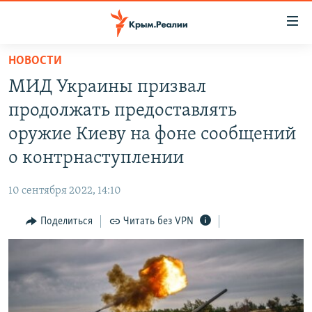
Доступность
ссылки
Вернуться
НОВОСТИ
к
НОВОСТИ
МИД Украины призвал
основному
СПЕЦПРОЕКТЫ
содержанию
продолжать предоставлять
ВОДА
Вернутся
ГРУЗ 200
оружие Киеву на фоне сообщений
к
ИСТОРИЯ
КАРТА ВОЕННЫХ ОБЪЕКТОВ КРЫМА
о контрнаступлении
главной
ЕЩЕ
11 ЛЕТ ОККУПАЦИИ КРЫМА. 11 ИСТОРИЙ СОПРОТИВЛЕНИЯ
навигации
10 сентября 2022, 14:10
Вернутся
РАДІО СВОБОДА
ИНТЕРАКТИВ
к
Поделиться
Читать без VPN
КАК ОБОЙТИ БЛОКИРОВКУ
ИНФОГРАФИКА
поиску
ТЕЛЕПРОЕКТ КРЫМ.РЕАЛИИ
Українською
СОВЕТЫ ПРАВОЗАЩИТНИКОВ
Qırımtatar
ПРОПАВШИЕ БЕЗ ВЕСТИ