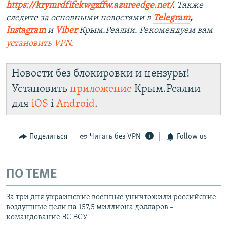
https://krymrdfifckwgzffw.azureedge.net/
. ​
Также
следите за основными новостями в
Telegram
,
Instagram
и
Viber
Крым.Реалии. Рекомендуем вам
установить
VPN
.
Новости без блокировки и цензуры!
Установить
приложение
Крым.Реалии
для
iOS
і
Android
.
Поделиться
Читать без VPN
Follow us
ПО ТЕМЕ
За три дня украинские военные уничтожили российские
воздушные цели на 157,5 миллиона долларов –
командование ВС ВСУ