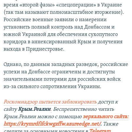
время «второй фазы» «спецоперации» в Украине
(так там называют полномасштабное вторжение).
Российские военные заявили о намерении
установить полный контроль над Донбассом и
южной Украиной для обеспечения сухопутного
коридора в аннексированный Крым и получения
выхода в Приднестровье.
Однако, по данным западных разведок, российские
успехи на Донбассе ограничены и достигнуты
значительными потерями для российских войск
из-за сильного сопротивления Украины.
Роскомнадзор пытается заблокировать
доступ к
сайту
Крым.Реалии
.
Беспрепятственно читать
Крым.Реалии можно с помощью
зеркального сайта:
https://krymrdfifckwgzffw.azureedge.net/
. ​
Также
следите за основными новостями в
Telegram
,