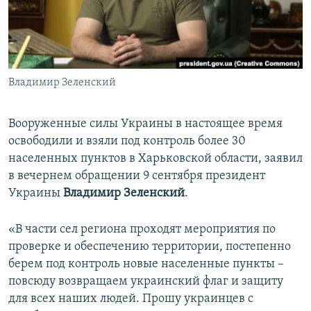
ПРИСОЕДИНЯЙТЕСЬ!
ПОБЕДИТЕЛЕЙ НЕ СУДЯТ?
КРЫМ.НЕПОКОРЕННЫЙ
ELIFBE
Владимир Зеленский
УКРАИНСКАЯ ПРОБЛЕМА КРЫМА
Все сайты RFE/RL
Вооруженные силы Украины в настоящее время
освободили и взяли под контроль более 30
населенных пунктов в Харьковской области, заявил
в вечернем обращении 9 сентября президент
Украины
Владимир Зеленский
.
«В части сел региона проходят мероприятия по
проверке и обеспечению территории, постепенно
берем под контроль новые населенные пункты –
повсюду возвращаем украинский флаг и защиту
для всех наших людей. Прошу украинцев с