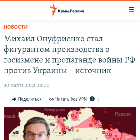
Доступность
ссылки
Вернуться
НОВОСТИ
к
НОВОСТИ
Михаил Онуфриенко стал
основному
СПЕЦПРОЕКТЫ
содержанию
фигурантом производства о
ВОДА
Вернутся
ГРУЗ 200
госизмене и пропаганде войны РФ
к
ИСТОРИЯ
КАРТА ВОЕННЫХ ОБЪЕКТОВ КРЫМА
против Украины – источник
главной
ЕЩЕ
11 ЛЕТ ОККУПАЦИИ КРЫМА. 11 ИСТОРИЙ СОПРОТИВЛЕНИЯ
навигации
30 марта 2022, 18:00
Вернутся
РАДІО СВОБОДА
ИНТЕРАКТИВ
к
Поделиться
Читать без VPN
КАК ОБОЙТИ БЛОКИРОВКУ
ИНФОГРАФИКА
поиску
ТЕЛЕПРОЕКТ КРЫМ.РЕАЛИИ
Українською
СОВЕТЫ ПРАВОЗАЩИТНИКОВ
Qırımtatar
ПРОПАВШИЕ БЕЗ ВЕСТИ