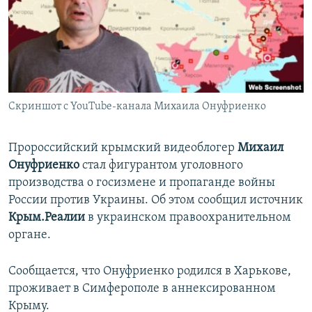
ПРИСОЕДИНЯЙТЕСЬ!
ПОБЕДИТЕЛЕЙ НЕ СУДЯТ?
КРЫМ.НЕПОКОРЕННЫЙ
ELIFBE
УКРАИНСКАЯ ПРОБЛЕМА КРЫМА
Все сайты RFE/RL
Скриншот с YouTube-канала Михаила Онуфриенко
Пророссийский крымский видеоблогер
Михаил
Онуфриенко
стал фигурантом уголовного
производства о госизмене и пропаганде войны
России против Украины. Об этом сообщил источник
Крым.Реалии
в украинском правоохранительном
органе.
Сообщается, что Онуфриенко родился в Харькове,
проживает в Симферополе в аннексированном
Крыму.