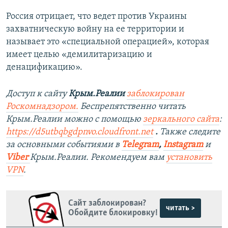
Россия отрицает, что ведет против Украины
захватническую войну на ее территории и
называет это «специальной операцией», которая
имеет целью «демилитаризацию и
денацификацию».
Доступ к сайту
Крым.Реалии
заблокирован
Роскомнадзором.
Беспрепятственно читать
Крым.Реалии можно с помощью
зеркального сайта
:
https://d5utbqbgdpnvo.cloudfront.net
.
Также следите
за основными событиями в
Telegram
,
Instagram
и
Viber
Крым.Реалии. Рекомендуем вам
установить
VPN
.
Сайт заблокирован?
читать >
Обойдите блокировку!