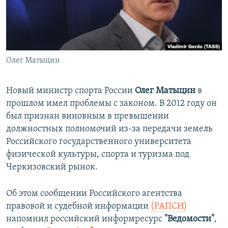
ПРИСОЕДИНЯЙТЕСЬ!
ПОБЕДИТЕЛЕЙ НЕ СУДЯТ?
КРЫМ.НЕПОКОРЕННЫЙ
ELIFBE
Олег Матыцин
УКРАИНСКАЯ ПРОБЛЕМА КРЫМА
Все сайты RFE/RL
Новый министр спорта России
Олег Матыцин
в
прошлом имел проблемы с законом. В 2012 году он
был признан виновным в превышении
должностных полномочий из-за передачи земель
Российского государственного университета
физической культуры, спорта и туризма под
Черкизовский рынок.
Об этом сообщении Российского агентства
правовой и судебной информации
(РАПСИ)
напомнил российский информресурс
"Ведомости"
,