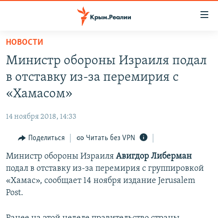
Доступность
ссылки
Вернуться
НОВОСТИ
к
НОВОСТИ
Министр обороны Израиля подал
основному
СПЕЦПРОЕКТЫ
содержанию
в отставку из-за перемирия с
ВОДА
Вернутся
ГРУЗ 200
«Хамасом»
к
ИСТОРИЯ
КАРТА ВОЕННЫХ ОБЪЕКТОВ КРЫМА
главной
14 ноября 2018, 14:33
ЕЩЕ
11 ЛЕТ ОККУПАЦИИ КРЫМА. 11 ИСТОРИЙ СОПРОТИВЛЕНИЯ
навигации
Вернутся
Поделиться
Читать без VPN
РАДІО СВОБОДА
ИНТЕРАКТИВ
к
Министр обороны Израиля
Авигдор Либерман
КАК ОБОЙТИ БЛОКИРОВКУ
ИНФОГРАФИКА
поиску
подал в отставку из-за перемирия с группировкой
ТЕЛЕПРОЕКТ КРЫМ.РЕАЛИИ
«Хамас», сообщает 14 ноября издание Jerusalem
Українською
Post.
СОВЕТЫ ПРАВОЗАЩИТНИКОВ
Qırımtatar
ПРОПАВШИЕ БЕЗ ВЕСТИ