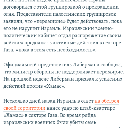
Ранее на этой неделе правительство страны
ПРИСОЕДИНЯЙТЕСЬ!
ПОБЕДИТЕЛЕЙ НЕ СУДЯТ?
договорился с этой группировкой о прекращении
огня. Представители палестинских группировок
КРЫМ.НЕПОКОРЕННЫЙ
заявили, что «перемирие» будет действовать, пока
ELIFBE
его не нарушит Израиль. Израильский военно-
политический кабинет отдал распоряжение своим
УКРАИНСКАЯ ПРОБЛЕМА КРЫМА
войскам продолжать активные действия в секторе
Все сайты RFE/RL
Газа, «пока в этом есть необходимость».
Официальный представитель Либермана сообщил,
что министр обороны не поддерживает перемирие.
На прошлой неделе Либерман призвал к усилению
действий против «Хамас».
Несколько дней назад Израиль в ответ
на обстрел
своей территории
нанес удар по штаб-квартире
«Хамас» в секторе Газа. Во время рейда
израильских военных были убиты семь