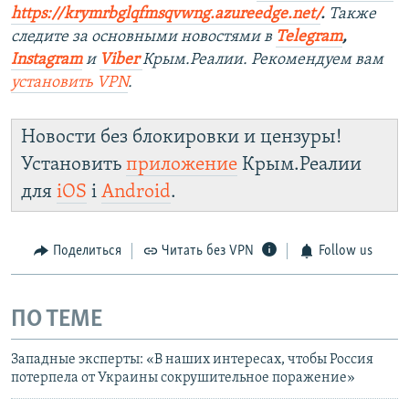
https://krymrbglqfmsqvwng.azureedge.net/
.
Также
следите за основными новостями в
Telegram
,
Instagram
и
Viber
Крым.Реалии. Рекомендуем вам
установить
VPN
.
Новости без блокировки и цензуры!
Установить
приложение
Крым.Реалии
для
iOS
і
Android
.
Поделиться
Читать без VPN
Follow us
ПО ТЕМЕ
Западные эксперты: «В наших интересах, чтобы Россия
потерпела от Украины сокрушительное поражение»