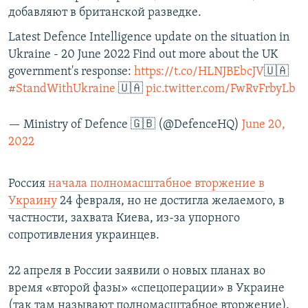
добавляют в британской разведке.
Latest Defence Intelligence update on the situation in
Ukraine - 20 June 2022 Find out more about the UK
government's response:
https://t.co/HLNJBEbcJV
🇺🇦
#StandWithUkraine
🇺🇦
pic.twitter.com/FwRvFrbyLb
— Ministry of Defence 🇬🇧 (@DefenceHQ)
June 20,
2022
Россия
начала полномасштабное вторжение в
Украину
24 февраля, но не достигла желаемого, в
частности, захвата Киева, из-за упорного
сопротивления украинцев.
22 апреля в России заявили о новых планах во
время «второй фазы» «спецоперации» в Украине
(так там называют полномасштабное вторжение).