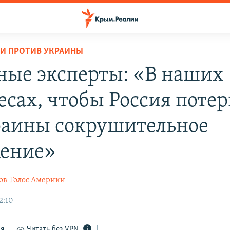
И ПРОТИВ УКРАИНЫ
ные эксперты: «В наших
есах, чтобы Россия потер
раины сокрушительное
ение»
ов
Голос Америки
2:10
ся
Читать без VPN