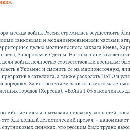
рики»
.
0
тора месяца войны Россия стремилась осуществить бли
воими танковыми и механизированными частями вгл
ерритории с целью молниеносного захвата Киева, Хар
олаева, Запорожья и Одессы. На этом этапе заявленны
 цели войны полностью соответствовали военным: быс
 власть в Украине и сменить ее на марионеточную, л
 превратив в сателлита, а также расколоть НАТО и уст
й порядок». За исключением захвата самого маленько
енных городов (Херсона), «Война 1.0» закончилась дл
оссийские силы испытывали нехватку запчастей, топл
– это был полный логистический провал, – напоминает
 спутниковых снимках, что русским было трудно даже