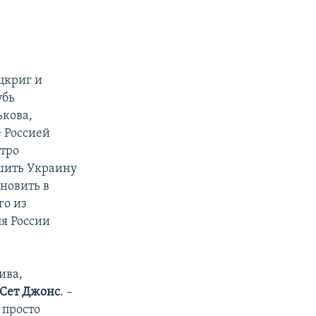
цкриг и
убь
ькова,
е Россией
тро
ишить Украину
ановить в
го из
я России
ива,
Сет Джонс
. –
 просто