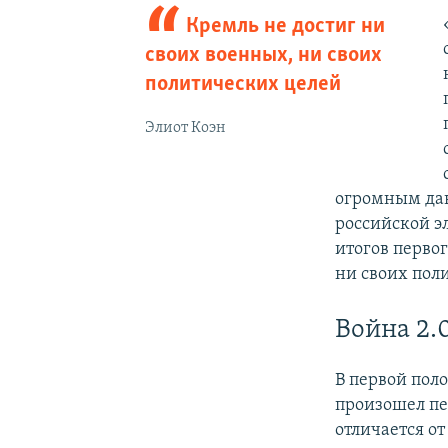
Кремль не достиг ни
своих военных, ни своих
политических целей
Элиот Коэн
огромным давл
российской э
итогов перво
ни своих поли
Война 2.
В первой поло
произошел пер
отличается от