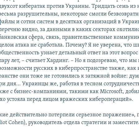
двухсот кибератак против Украины. Тридцать семь из
весьма разрушительны, некоторые смогли безвозврат
файлы и сотни систем в десятках организаций в Украи
перечню видно, за данными в каких секторах охотилис
банковская сфера, связь, правительственные коммуни
целом атака не сработала. Почему? Я не уверена, что 
общественность узнает детальный ответ на этот вопрос
пару лет, – считает Хардинг. – Но я подозреваю, что м
возможности русских в киберпространстве также, как и
ранстве они тоже не готовились к затяжной войне: ду
ри дня... Украинцы же, работая в тесном сотрудничест
кже с бизнес-компаниями, такими как Microsoft, добил
хо устояла перед лицом вражеских киберопераций».
ские действительно потерпели серьезное поражение»,
liot Cohen), руководитель отдела стратегии и заместит