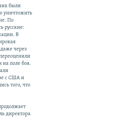
 них были
но уничтожить
не. По
ь русские:
кации. В
широкая
 даже через
ы переоценили
 на поле боя.
мали
ве с США и
ись того, что
 продолжает
ель директора