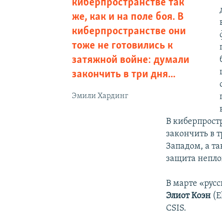
киберпространстве так
же, как и на поле боя. В
киберпространстве они
тоже не готовились к
затяжной войне: думали
закончить в три дня...
Эмили Хардинг
В киберпрост
закончить в т
Западом, а та
защита непло
В марте «рус
Элиот Коэн
(E
CSIS.