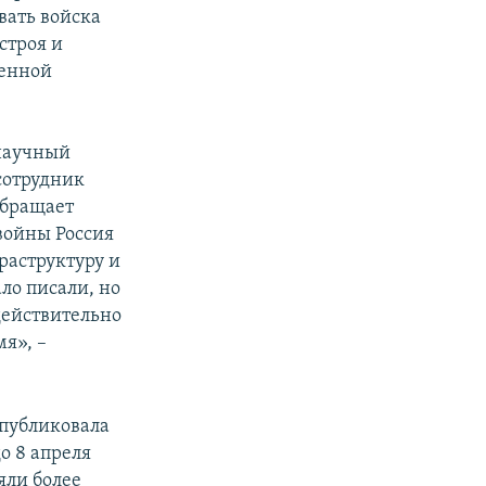
вать войска
строя и
ченной
 научный
сотрудник
обращает
войны Россия
раструктуру и
ло писали, но
действительно
я», –
опубликовала
до 8 апреля
яли более