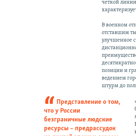
четкой линии
характеризу
В военном от
отставшим ты
улучшенное с
дистанционно
преимущество
десятикратно
позиции и гр
ведением гор
штурм до пол
Представление о том,
что у России
безграничные людские
ресурсы – предрассудок