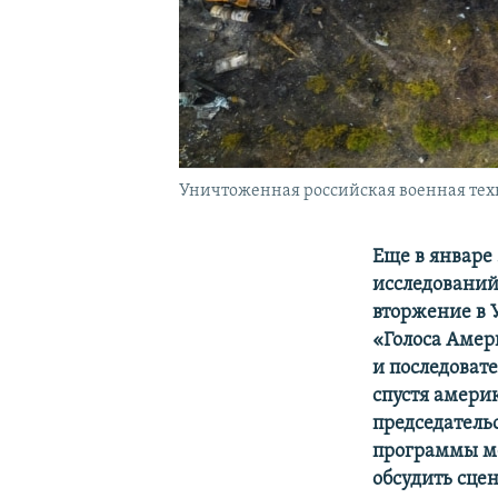
Уничтоженная российская военная тех
Еще в январе
исследований
вторжение в Ук
«Голоса Амери
и последоват
спустя америк
председатель
программы ме
обсудить сце