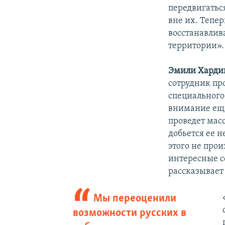
передвигаться
вне их. Тепе
восстанавлив
территории».
Эмили Харди
сотрудник пр
специального
внимание еще
проведет мас
добьется ее н
этого не про
интересные со
рассказывает
Мы переоценили
возможности русских в