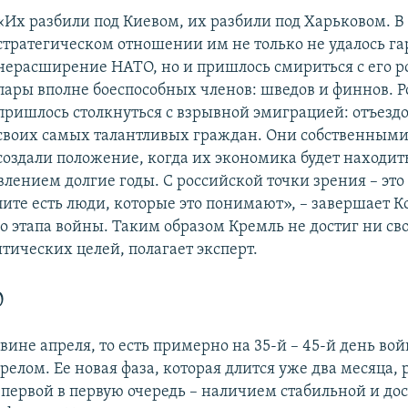
«Их разбили под Киевом, их разбили под Харьковом. В
стратегическом отношении им не только не удалось г
нерасширение НАТО, но и пришлось смириться с его ро
пары вполне боеспособных членов: шведов и финнов. Р
пришлось столкнуться с взрывной эмиграцией: отъезд
своих самых талантливых граждан. Они собственным
создали положение, когда их экономика будет находит
ением долгие годы. С российской точки зрения – это 
лите есть люди, которые это понимают», – завершает К
го этапа войны. Таким образом Кремль не достиг ни св
тических целей, полагает эксперт.
0
вине апреля, то есть примерно на 35-й – 45-й день вой
елом. Ее новая фаза, которая длится уже два месяца,
 первой в первую очередь – наличием стабильной и до