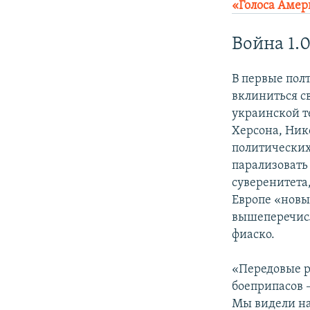
«Голоса Аме
Война 1.
В первые пол
вклиниться с
украинской т
Херсона, Ник
политических
парализовать
суверенитета,
Европе «новы
вышеперечисл
фиаско.
«Передовые р
боеприпасов 
Мы видели на