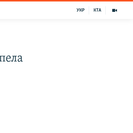
УКР
КТА
пела