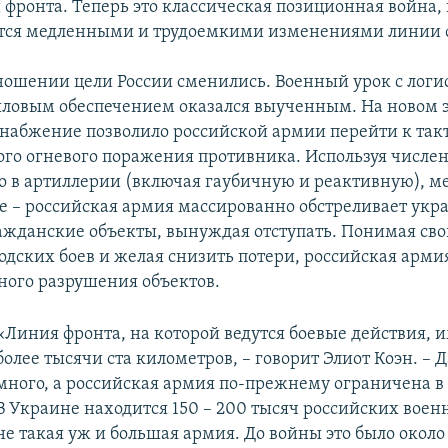
 фронта. Теперь это классическая позиционная война,
ется медленными и трудоемкими изменениями линии 
ношении цели России сменились. Военный урок с логи
ловым обеспечением оказался выученным. На новом 
набжение позволило российской армии перейти к так
го огневого поражения противника. Используя числе
 в артиллерии (включая гаубичную и реактивную), м
е – российская армия массированно обстреливает укр
ажданские объекты, вынуждая отступать. Понимая сво
одских боев и желая снизить потери, российская армия
ного разрушения объектов.
«Линия фронта, на которой ведутся боевые действия, 
более тысячи ста километров, – говорит Элиот Коэн. – Д
много, а российская армия по-прежнему ограничена в
В Украине находится 150 – 200 тысяч российских воен
не такая уж и большая армия. До войны это было около