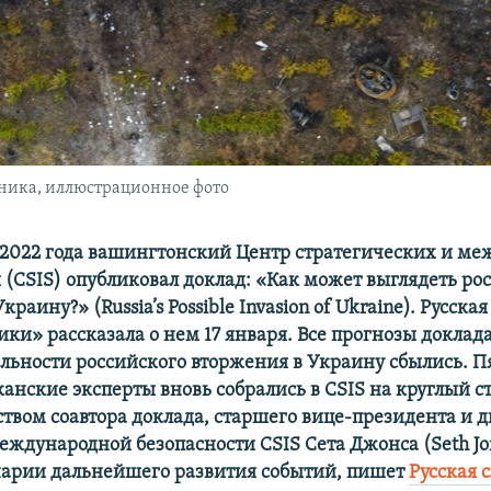
ника, иллюстрационное фото
 2022 года вашингтонский Центр стратегических и м
 (CSIS) опубликовал доклад: «Как может выглядеть ро
раину?» (Russia’s Possible Invasion of Ukraine). Русска
ки» рассказала о нем 17 января. Все прогнозы доклада
ельности российского вторжения в Украину сбылись. П
анские эксперты вновь собрались в CSIS на круглый ст
ством соавтора доклада, старшего вице-президента и 
ждународной безопасности CSIS Сета Джонса (Seth Jon
нарии дальнейшего развития событий, пишет
Русская 