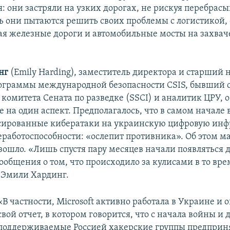
: они застряли на узких дорогах, не рискуя перебрасы
рь они пытаются решить своих проблемы с логистикой, 
ая железные дороги и автомобильные мосты на захва
нг
(Emily Harding), заместитель директора и старший
ограммы международной безопасности CSIS, бывший 
 комитета Сената по разведке (SSCI) и аналитик ЦРУ, 
 на один аспект. Предполагалось, что в самом начале 
сированные кибератаки на украинскую цифровую инф
еработоспособности: «ослепит противника». Об этом ма
изошло. «Лишь спустя пару месяцев начали появляться 
общения о том, что происходило за кулисами в то врем
 Эмили Хардинг.
«В частности, Microsoft активно работала в Украине и 
свой отчет, в котором говорится, что с начала войны и 
поддерживаемые Россией хакерские группы предприн