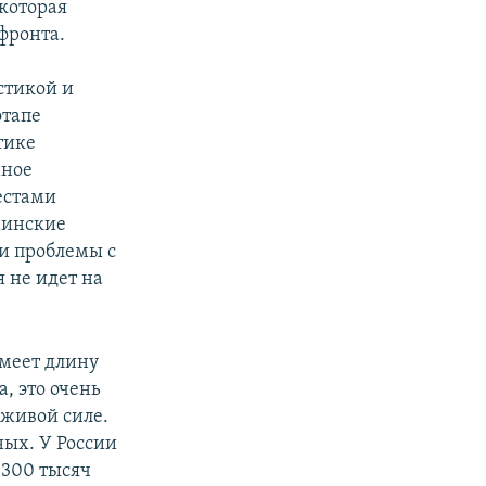
 которая
фронта.
стикой и
этапе
тике
нное
естами
аинские
и проблемы с
 не идет на
имеет длину
а, это очень
 живой силе.
ных. У России
 300 тысяч