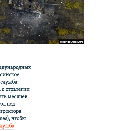
еждународных
ссийское
я служба
 о стратегии
ять месяцев
ол под
директора
es), чтобы
служба