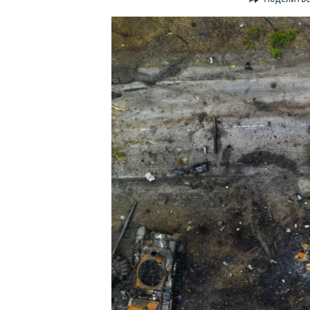
ПОБЕДИТЕЛЕЙ НЕ СУДЯТ?
КРЫМ.НЕПОКОРЕННЫЙ
ELIFBE
УКРАИНСКАЯ ПРОБЛЕМА КРЫМА