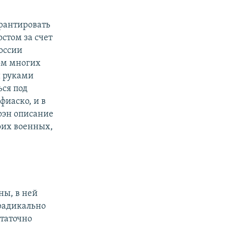
арантировать
стом за счет
оссии
ом многих
и руками
ься под
фиаско, и в
оэн описание
оих военных,
ны, в ней
 радикально
статочно