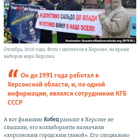
Октябрь, 2015 года. Фото с митингов в Херсоне, во время
выборов мэра Херсона.
Он до 1991 года работал в
Херсонской области, и, по одной
информации, являлся сотрудником КГБ
СССР
А вот фамилию
Кобец
раньше в Херсоне не
слышали, его коллаборанты назначили
«херсонским городским главой». Его специально