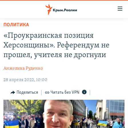
Доступность
ссылки
Вернуться
ПОЛИТИКА
к
НОВОСТИ
«Проукраинская позиция
основному
СПЕЦПРОЕКТЫ
содержанию
Херсонщины». Референдум не
ВОДА
Вернутся
ГРУЗ 200
прошел, учителя не дрогнули
к
ИСТОРИЯ
КАРТА ВОЕННЫХ ОБЪЕКТОВ КРЫМА
главной
Анжелика Руденко
ЕЩЕ
11 ЛЕТ ОККУПАЦИИ КРЫМА. 11 ИСТОРИЙ СОПРОТИВЛЕНИЯ
навигации
Вернутся
28 апреля 2022, 10:00
РАДІО СВОБОДА
ИНТЕРАКТИВ
к
КАК ОБОЙТИ БЛОКИРОВКУ
ИНФОГРАФИКА
Поделиться
Читать без VPN
поиску
ТЕЛЕПРОЕКТ КРЫМ.РЕАЛИИ
Українською
СОВЕТЫ ПРАВОЗАЩИТНИКОВ
Qırımtatar
ПРОПАВШИЕ БЕЗ ВЕСТИ