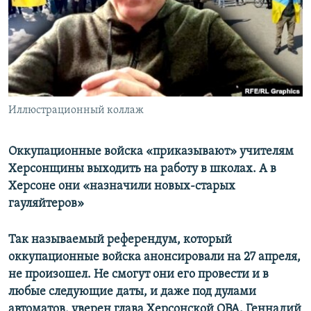
ПРИСОЕДИНЯЙТЕСЬ!
ПОБЕДИТЕЛЕЙ НЕ СУДЯТ?
КРЫМ.НЕПОКОРЕННЫЙ
ELIFBE
УКРАИНСКАЯ ПРОБЛЕМА КРЫМА
Все сайты RFE/RL
Иллюстрационный коллаж
Оккупационные войска «приказывают» учителям
Херсонщины выходить на работу в школах. А в
Херсоне они «назначили новых-старых
гауляйтеров»
Так называемый референдум, который
оккупационные войска анонсировали на 27 апреля,
не произошел. Не смогут они его провести и в
любые следующие даты, и даже под дулами
автоматов, уверен глава Херсонской ОВА. Геннадий