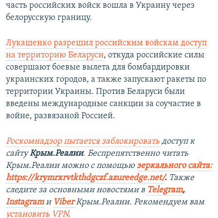
часть российских войск вошла в Украину через
белорусскую границу.
Лукашенко разрешил российским войскам доступ
на территорию Беларуси
, откуда российские силы
совершают боевые вылета для бомбардировки
украинских городов, а также запускают ракеты по
территории Украины. Против Беларуси были
введены международные санкции за соучастие в
войне, развязаной Россией.
Роскомнадзор пытается заблокировать
доступ к
сайту
Крым.Реалии
.
Беспрепятственно читать
Крым.Реалии можно с помощью
зеркального сайта:
https://krymrxrvtkthdgczf.azureedge.net/
. ​
Также
следите за основными новостями в
Telegram
,
Instagram
и
Viber
Крым.Реалии. Рекомендуем вам
установить
VPN
.