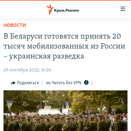
Доступность
ссылки
Вернуться
НОВОСТИ
к
НОВОСТИ
В Беларуси готовятся принять 20
основному
СПЕЦПРОЕКТЫ
содержанию
тысяч мобилизованных из России
ВОДА
Вернутся
ГРУЗ 200
– украинская разведка
к
ИСТОРИЯ
КАРТА ВОЕННЫХ ОБЪЕКТОВ КРЫМА
главной
29 сентября 2022, 16:24
ЕЩЕ
11 ЛЕТ ОККУПАЦИИ КРЫМА. 11 ИСТОРИЙ СОПРОТИВЛЕНИЯ
навигации
Вернутся
Поделиться
Читать без VPN
РАДІО СВОБОДА
ИНТЕРАКТИВ
к
КАК ОБОЙТИ БЛОКИРОВКУ
ИНФОГРАФИКА
поиску
ТЕЛЕПРОЕКТ КРЫМ.РЕАЛИИ
Українською
СОВЕТЫ ПРАВОЗАЩИТНИКОВ
Qırımtatar
ПРОПАВШИЕ БЕЗ ВЕСТИ