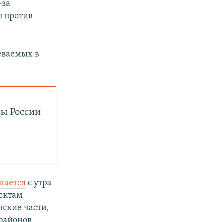
-за
ы против
еваемых в
ны России
жается
с утра
ъектам
ские части,
 районов