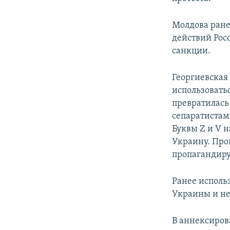
Молдова ране
действий Рос
санкции.
Георгиевская
использовать
превратилась
сепаратистам
Буквы Z и V н
Украину. Про
пропагандиру
Ранее исполь
Украины и не
В аннексиров