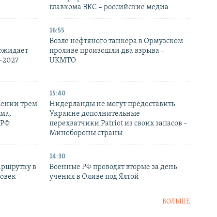
главкома ВКС – российские медиа
16:55
Возле нефтяного танкера в Ормузском
 ожидает
проливе произошли два взрыва –
-2027
UKMTO
15:40
рении трем
Нидерланды не могут предоставить
ма,
Украине дополнительные
 РФ
перехватчики Patriot из своих запасов –
Минобороны страны
14:30
аршрутку в
Военные РФ проводят вторые за день
овек –
учения в Оливе под Ялтой
БОЛЬШЕ