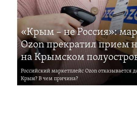
«Крым – не Россия»: ма
Ozon прекратил прием н
на Крымском полуостро
Российский маркетплейс Ozon отказывается до
Крым? В чем причина?