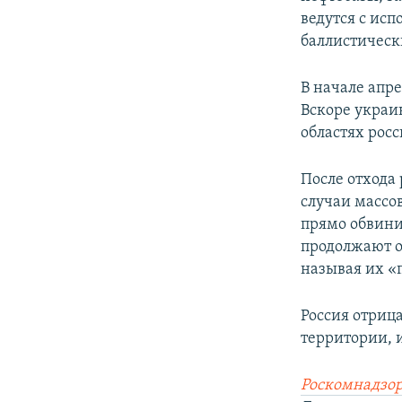
ведутся с ис
баллистическ
В начале апр
Вскоре украи
областях рос
После отхода
случаи массо
прямо обвини
продолжают о
называя их «
Россия отриц
территории, 
Роскомнадзор