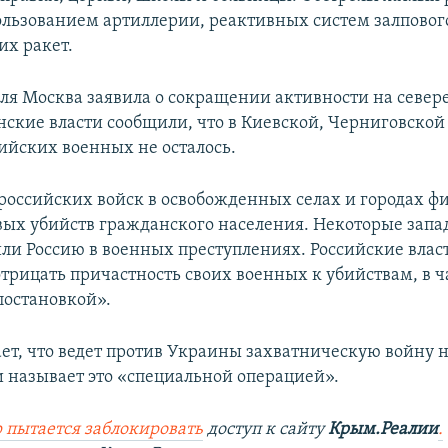
пользованием артиллерии, реактивных систем залповог
их ракет.
еля Москва заявила о сокращении активности на север
нские власти сообщили, что в Киевской, Черниговской
сийских военных не осталось.
 российских войск в освобожденных селах и городах ф
вых убийств гражданского населения. Некоторые зап
ли Россию в военных преступлениях. Российские влас
трицать причастность своих военных к убийствам, в ч
постановкой».
ает, что ведет против Украины захватническую войну н
и называет это «специальной операцией».
 пытается заблокировать
доступ к сайту
Крым.Реалии
.