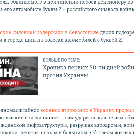
еля, обвиняемого в причинении побоев пенсионеру из
а его автомобиле буквы Z – российского символа войн
ские силовики задержали в Севастополе
двоих подозр
 в городе шин на колесах автомобилей с буквой Z.
БОЛЬШЕ ПО ТЕМЕ:
Хроника первых 50-ти дней вой
против Украины
полномасштабное
военное вторжение в Украину продол
Российские войска наносят авиаудары по ключевым об
ажданской инфраструктуры, разрушая аэродромы, воин
аправки, церкви, школы и больницы. Обстрелы жилых