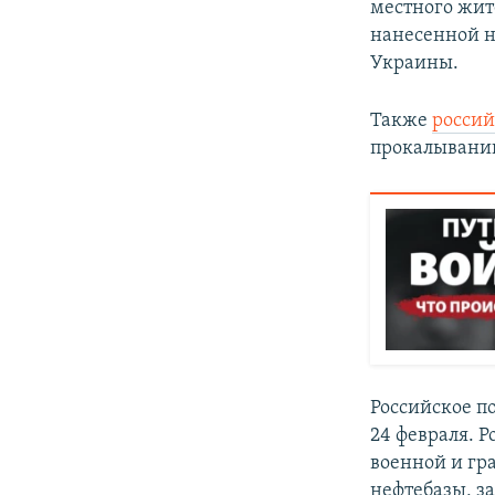
местного жит
нанесенной н
Украины.
Также
россий
прокалывании
Российское 
24 февраля. 
военной и гр
нефтебазы, з