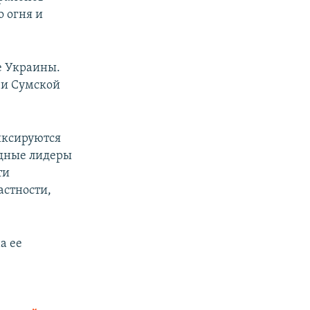
о огня и
е Украины.
 и Сумской
иксируются
адные лидеры
ти
астности,
а ее