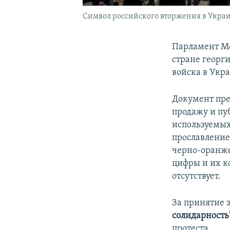
Символ российского вторжения в Украин
Парламент М
стране георг
войска в Укр
Документ пре
продажу и пу
используемых 
прославление
черно-оранже
цифры и их к
отсутствует.
За принятие 
солидарность
протеста.