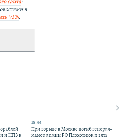
го сайта
:
овостями в
ить VPN
.
18:44
кораблей
При взрыве в Москве погиб генерал-
и и НПЗ в
майор армии РФ Плохотнюк и зять