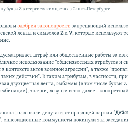
у буква Z в георгиевских цветах в Санкт-Петербурге
олдовы
одобрил законопроект,
запрещающий использо
иевской ленты и символов
Z
и
V
, которые используют р
аине.
дусматривает штраф или общественные работы за изг
бличное использование "общеизвестных атрибутов и с
в контексте актов военной агрессии", а также "пропа
 таких действий". К таким атрибутам, в частности, пр
вая двухцветная лента, эмблемы (в том числе буквы Z 
омбинации), значки, лозунги и так далее - конкретны
закона голосовали депутаты от правящей партии
"Дейс
"
, оппозиционные коммунисты покинули зал заседаний