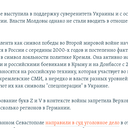
е выступила в поддержку суверенитета Украины и с 
сии. Власти Молдовы однако не стали вводить в отнош
 лента как символ победы во Второй мировой войне на
ся в России с середины 2000-х годов и постепенно фак
 в символ лояльности политике Кремля. Она активно и
и и российскими боевиками в Крыму и на Донбассе с 2
аносятся на российскую технику, которая участвует во
кремлевские СМИ, а нередко и власти разных уровней
ют их как символы "спецоперации" в Украине.
зование букв Z и V в контексте войны запретила Верхо
сколько регионов в Германии.
анном Севастополе
направили в суд уголовное дело
в 