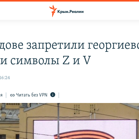
дове запретили георгие
 и символы Z и V
16:24
ся
Читать без VPN