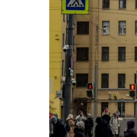
ПОБЕДИТЕЛЕЙ НЕ СУДЯТ?
КРЫМ.НЕПОКОРЕННЫЙ
ELIFBE
УКРАИНСКАЯ ПРОБЛЕМА КРЫМА