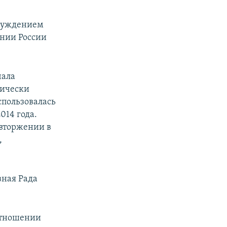
осуждением
ении России
чала
тически
спользовалась
014 года.
 вторжении в
,
вная Рада
отношении