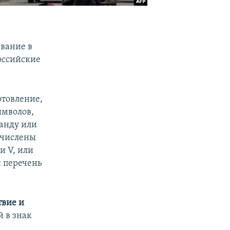
вание в
оссийские
отовление,
имволов,
ганду или
ичислены
и V, или
й перечень
твие и
 в знак