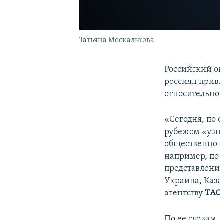
Татьяна Москалькова
Российский 
россиян прив
относительно
«Сегодня, по
рубежом «узн
общественно 
например, по
представлений
Украина, Каз
агентству
ТА
По ее словам