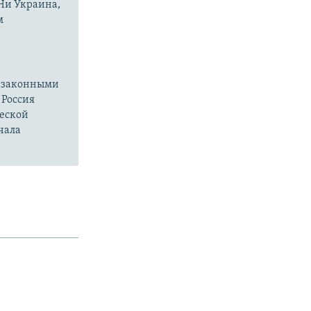
 Ни Украина,
м
езаконными
 Россия
ческой
чала