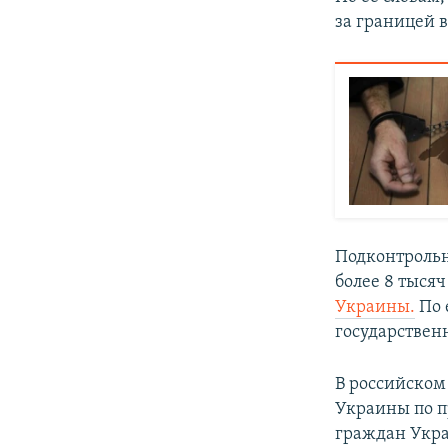
за границей 
Подконтрольн
более 8 тысяч
Украины.
По 
государствен
В российском
Украины по п
граждан Укр