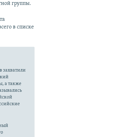
ной группы.​
та
всего в списке
в захватили
ский
ы, а также
казывались
йской
оссийские
нный
го