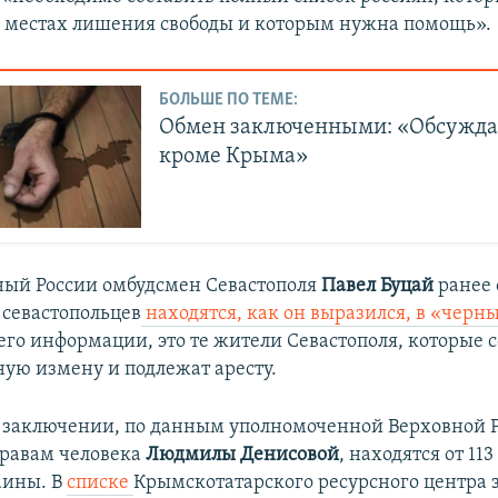
в местах лишения свободы и которым нужна помощь».
БОЛЬШЕ ПО ТЕМЕ:
Обмен заключенными: «Обсуждае
кроме Крыма»
ый России омбудсмен Севастополя
Павел Буцай
ранее 
 севастопольцев
находятся, как он выразился, в «черн
его информации, это те жители Севастополя, которые
ную измену и подлежат аресту.
 заключении, по данным уполномоченной Верховной 
равам человека
Людмилы Денисовой
, находятся от 113
аины. В
списке
Крымскотатарского ресурсного центра 