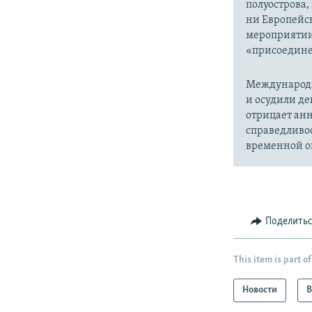
полуострова,
ни Европейск
мероприятии
«присоедине
Международн
и осудили де
отрицает анн
справедливо
временной ок
Поделить
This item is part of
Новости
В