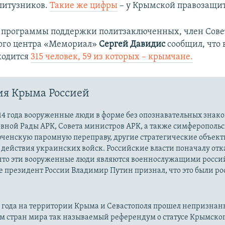
литузников.
Такие же цифры
– у Крымской правозащит
 программы поддержки политзаключенных, член Сове
ого центра «Мемориал»
Сергей Давидис
сообщил, что 
ходится
315 человек, 59 из которых – крымчане.​
ия Крыма Россией
14 года вооруженные люди в форме без опознавательных знако
овной Рады АРК, Совета министров АРК, а также симферополь
рченскую паромную переправу, другие стратегические объект
действия украинских войск. Российские власти поначалу от
 что эти вооруженные люди являются военнослужащими росси
 президент России Владимир Путин признал, что это были р
14 года на территории Крыма и Севастополя прошел непризна
м стран мира так называемый референдум о статусе Крымско