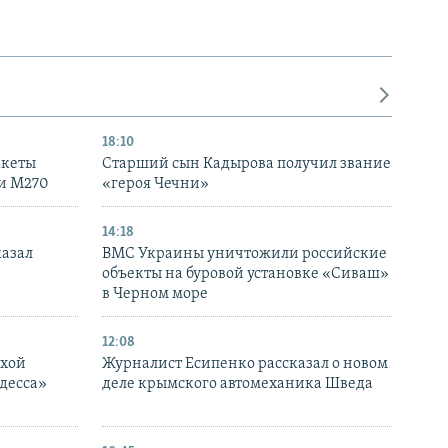
18:10
акеты
Старший сын Кадырова получил звание
ки M270
«героя Чечни»
14:18
казал
ВМС Украины уничтожили российские
объекты на буровой установке «Сиваш»
в Черном море
12:08
ухой
Журналист Есипенко рассказал о новом
десса»
деле крымского автомеханика Шведа