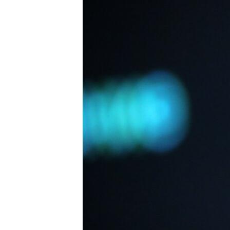
ПОБЕДИТЕЛЕЙ НЕ СУДЯТ?
КРЫМ.НЕПОКОРЕННЫЙ
ELIFBE
УКРАИНСКАЯ ПРОБЛЕМА КРЫМА