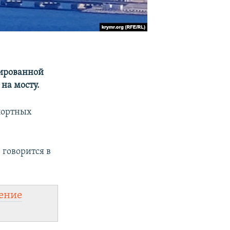
сированной
на мосту.
спортных
 говорится в
ение