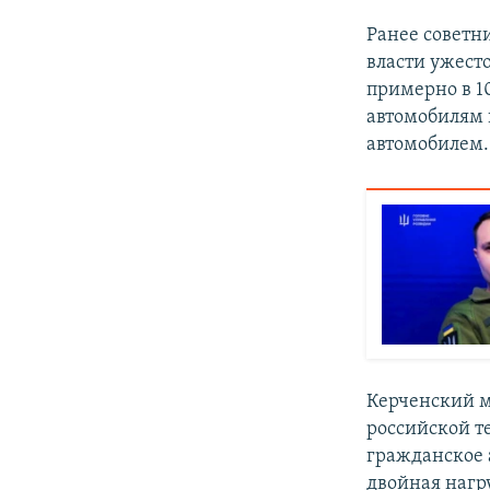
Ранее советн
власти ужесто
примерно в 10
автомобилям 
автомобилем. 
Керченский м
российской т
гражданское 
двойная нагр