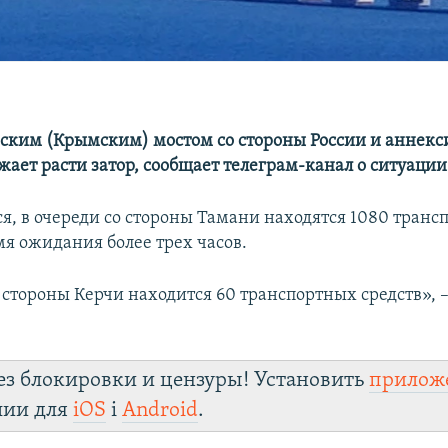
ским (Крымским) мостом со стороны России и аннек
ает расти затор, сообщает телеграм-канал о ситуации 
ся, в очереди со стороны Тамани находятся 1080 тран
мя ожидания более трех часов.
 стороны Керчи находится 60 транспортных средств», –
ез блокировки и цензуры! Установить
прилож
лии для
iOS
і
Android
.