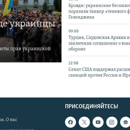
Бровди: украинские беспил
поразили танкер «теневого ф
Геленджика
где украинцы
09:00
Турция, Саудовская Аравия 
заключили соглашение о вз
щиты прав украинской
обороне
22:08
Сенат США поддержал расш
санкций против России и Ир
ПРИСОЕДИНЯЙТЕСЬ!
и. О нас