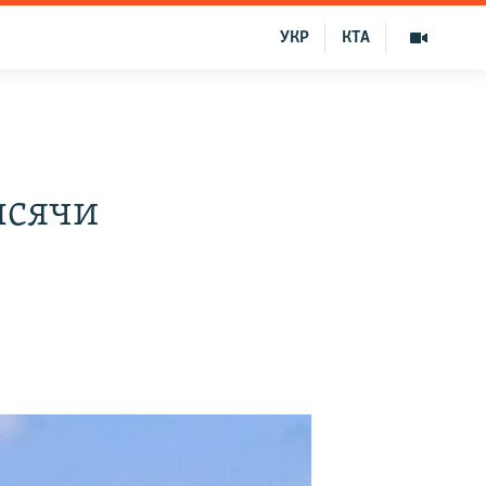
УКР
КТА
ысячи