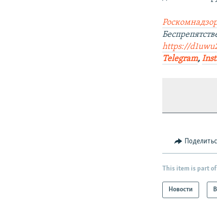
Роскомнадзор
Беспрепятств
https://d1uwu
Telegram
,
Ins
Поделить
This item is part of
Новости
В