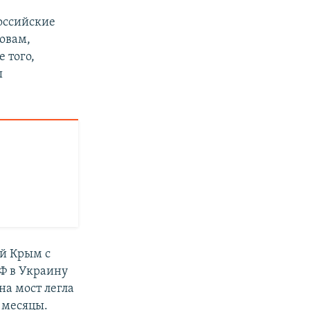
российские
ловам,
 того,
ы
й Крым с
Ф в Украину
на мост легла
 месяцы.