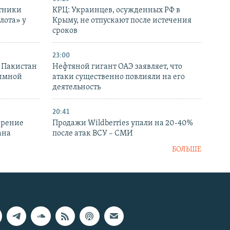
отники
КРЦ: Украинцев, осужденных РФ в
лота» у
Крыму, не отпускают после истечения
сроков
23:00
и Пакистан
Нефтяной гигант ОАЭ заявляет, что
аимной
атаки существенно повлияли на его
деятельность
20:41
ирение
Продажи Wildberries упали на 20-40%
ана
после атак ВСУ – СМИ
БОЛЬШЕ