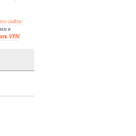
го сайта:
ми в
ить VPN
.