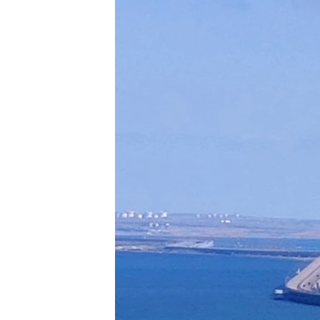
ПОБЕДИТЕЛЕЙ НЕ СУДЯТ?
КРЫМ.НЕПОКОРЕННЫЙ
ELIFBE
УКРАИНСКАЯ ПРОБЛЕМА КРЫМА