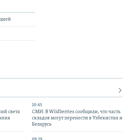
ацией
10:45
ний света
СМИ: В Wildberries сообщили, что часть
ания
складов могут перенести в Узбекистан и
Беларусь
09:29