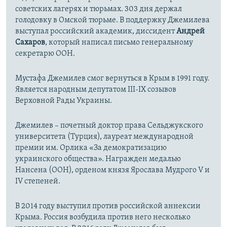
советских лагерях и тюрьмах. 303 дня держал
голодовку в Омской тюрьме. В поддержку Джемилева
выступал российский академик, диссидент
Андрей
Сахаров
, который написал письмо генеральному
секретарю ООН.
Мустафа Джемилев смог вернуться в Крым в 1991 году.
Является народным депутатом III-IX созывов
Верховной Рады Украины.
Джемилев – почетный доктор права Сельджукского
университета (Турция), лауреат международной
премии им. Орлика «За демократизацию
украинского общества». Награжден медалью
Нансена (ООН), орденом князя Ярослава Мудрого V и
IV степеней.
В 2014 году выступил против российской аннексии
Крыма. Россия возбудила против него несколько