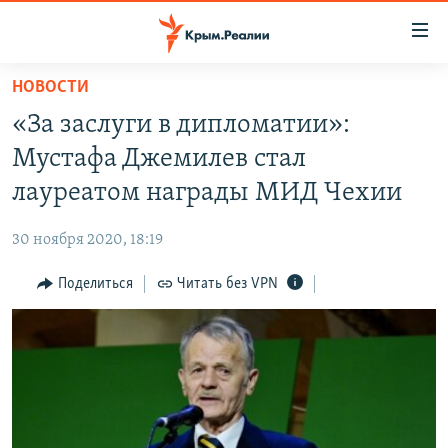
Доступность
ссылки
Вернуться
НОВОСТИ
к
НОВОСТИ
«За заслуги в дипломатии»:
основному
СПЕЦПРОЕКТЫ
содержанию
Мустафа Джемилев стал
ВОДА
Вернутся
ГРУЗ 200
лауреатом награды МИД Чехии
к
ИСТОРИЯ
КАРТА ВОЕННЫХ ОБЪЕКТОВ КРЫМА
главной
30 ноября 2020, 18:19
ЕЩЕ
11 ЛЕТ ОККУПАЦИИ КРЫМА. 11 ИСТОРИЙ СОПРОТИВЛЕНИЯ
навигации
Вернутся
Поделиться
Читать без VPN
РАДІО СВОБОДА
ИНТЕРАКТИВ
к
КАК ОБОЙТИ БЛОКИРОВКУ
ИНФОГРАФИКА
поиску
ТЕЛЕПРОЕКТ КРЫМ.РЕАЛИИ
Українською
СОВЕТЫ ПРАВОЗАЩИТНИКОВ
Qırımtatar
ПРОПАВШИЕ БЕЗ ВЕСТИ