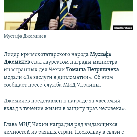
ПРИСОЕДИНЯЙТЕСЬ!
ПОБЕДИТЕЛЕЙ НЕ СУДЯТ?
КРЫМ.НЕПОКОРЕННЫЙ
ELIFBE
Мустафа Джемилев
УКРАИНСКАЯ ПРОБЛЕМА КРЫМА
Все сайты RFE/RL
Лидер крымскотатарского народа
Мустафа
Джемилев
стал лауреатом награды министра
иностранных дел Чехии
Томаша Петршичека
–
медали «За заслуги в дипломатии». Об этом
сообщает пресс-служба МИД Украины.
Джемилев представлен к награде за «весомый
вклад в течение жизни в защиту прав человека».
Глава МИД Чехии наградил ряд выдающихся
личностей из разных стран. Поскольку в связи с