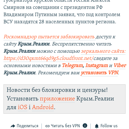
губернатора Курской области России Алексей
Смирнов на совещании с президентом РФ
Владимиром Путиным заявил, что под контролем
ВСУ находятся 28 населенных пунктов региона.
Роскомнадзор пытается заблокировать
доступ к
сайту
Крым.Реалии
. Беспрепятственно читать
Крым.Реалии
можно с помощью
зеркального сайта:
https://d30qxmt66qd9g5.cloudfront.net/
следите за
основными новостями в
Telegram
,
Instagram
и
Viber
Крым.Реалии
. Рекомендуем вам
установить VPN
.
Новости без блокировки и цензуры!
Установить
приложение
Крым.Реалии
для
iOS
і
Android
.
Поделиться
Читать без VPN
Follow us