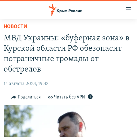
Доступность
ссылки
Вернуться
НОВОСТИ
к
НОВОСТИ
МВД Украины: «буферная зона» в
основному
СПЕЦПРОЕКТЫ
содержанию
Курской области РФ обезопасит
ВОДА
Вернутся
ГРУЗ 200
пограничные громады от
к
ИСТОРИЯ
КАРТА ВОЕННЫХ ОБЪЕКТОВ КРЫМА
обстрелов
главной
ЕЩЕ
11 ЛЕТ ОККУПАЦИИ КРЫМА. 11 ИСТОРИЙ СОПРОТИВЛЕНИЯ
навигации
14 августа 2024, 19:43
Вернутся
РАДІО СВОБОДА
ИНТЕРАКТИВ
к
Поделиться
Читать без VPN
КАК ОБОЙТИ БЛОКИРОВКУ
ИНФОГРАФИКА
поиску
ТЕЛЕПРОЕКТ КРЫМ.РЕАЛИИ
Українською
СОВЕТЫ ПРАВОЗАЩИТНИКОВ
Qırımtatar
ПРОПАВШИЕ БЕЗ ВЕСТИ