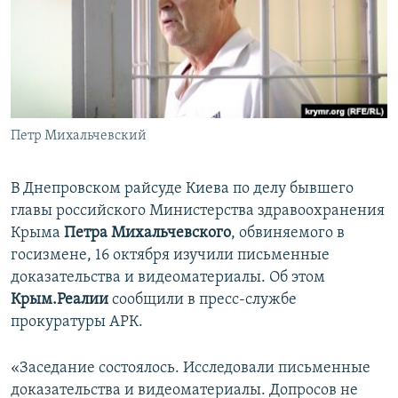
ПРИСОЕДИНЯЙТЕСЬ!
ПОБЕДИТЕЛЕЙ НЕ СУДЯТ?
КРЫМ.НЕПОКОРЕННЫЙ
ELIFBE
УКРАИНСКАЯ ПРОБЛЕМА КРЫМА
Все сайты RFE/RL
Петр Михальчевский
В Днепровском райсуде Киева по делу бывшего
главы российского Министерства здравоохранения
Крыма
Петра Михальчевского
, обвиняемого в
госизмене, 16 октября изучили письменные
доказательства и видеоматериалы. Об этом
Крым.Реалии
сообщили в пресс-службе
прокуратуры АРК.
«Заседание состоялось. Исследовали письменные
доказательства и видеоматериалы. Допросов не