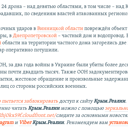
 24 дрона – над девятью областями, в том числе – над 
радавших, по сведениям властей атакованных регионов
ночных ударов в
Винницкой области
повреждён объект
ры, в
Днепропетровской
– частный дом и водопровод. 
й
области на территории частного дома загорелись две
жар оперативно потушили.
Н, за два года войны в Украине были убиты более дес
ены почти двадцать тысяч. Также ООН задокументиров
ытки, жестокое обращение и произвольные задержан
лиц со стороны российских военных.
 пытается заблокировать
доступ к сайту
Крым.Реалии
.
енно читать
Крым.Реалии
можно с помощью
зеркально
2hj0kx59f.cloudfront.net/
следите за основными новостя
tagram
и
Viber
Крым.Реалии
. Рекомендуем вам
установ