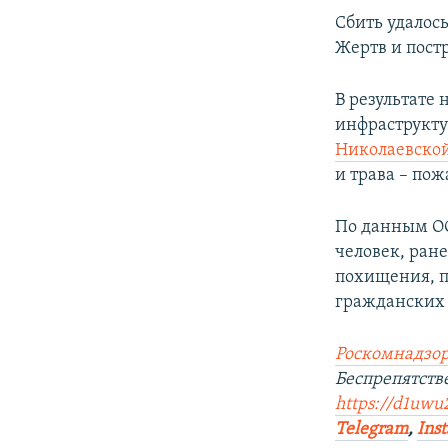
ПОБЕДИТЕЛЕЙ НЕ СУДЯТ?
Сбить удалось
КРЫМ.НЕПОКОРЕННЫЙ
Жертв и пост
ELIFBE
В результате 
УКРАИНСКАЯ ПРОБЛЕМА КРЫМА
инфраструкту
Николаевско
и трава – по
По данным ОО
человек, ран
похищения, п
гражданских 
Роскомнадзор
Беспрепятств
https://d1uwu
Telegram
,
Ins