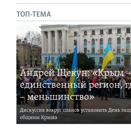
ТОП-ТЕМА
Андрей Щекун: «Крым –
единственный регион, 
– меньшинство»
Дискуссия вокруг планов установить День за
общины Крыма