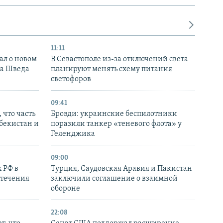
11:11
ал о новом
В Севастополе из-за отключений света
ка Шведа
планируют менять схему питания
светофоров
09:41
 что часть
Бровди: украинские беспилотники
збекистан и
поразили танкер «теневого флота» у
Геленджика
09:00
 РФ в
Турция, Саудовская Аравия и Пакистан
стечения
заключили соглашение о взаимной
обороне
22:08