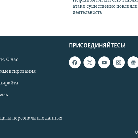
Нефтяной гигант ОАЭ заявляе
атаки существенно повлияли 
деятельность
ПРИСОЕДИНЯЙТЕСЬ!
и. О нас
омментирования
опирайта
вязь
ащиты персональных данных
U