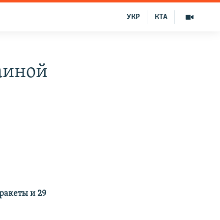
УКР
КТА
аиной
ракеты и 29