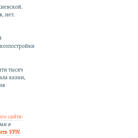
Киевской.
, нет.
В
 хозпостройки
яти тысяч
ала казни,
ия
го сайта:
ми в
ить VPN
.