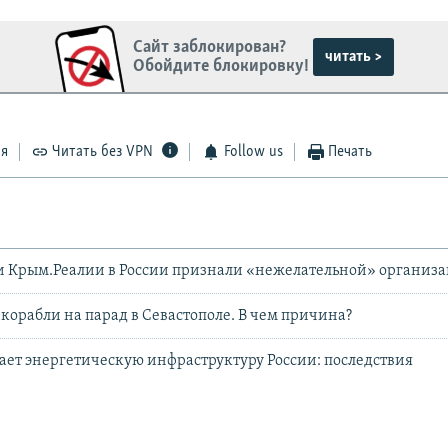
Сайт заблокирован?
читать >
Обойдите блокировку!
ся
Читать без VPN
Follow us
Печать
и Крым.Реалии в России признали «нежелательной» организ
 корабли на парад в Севастополе. В чем причина?
ет энергетическую инфраструктуру России: последствия