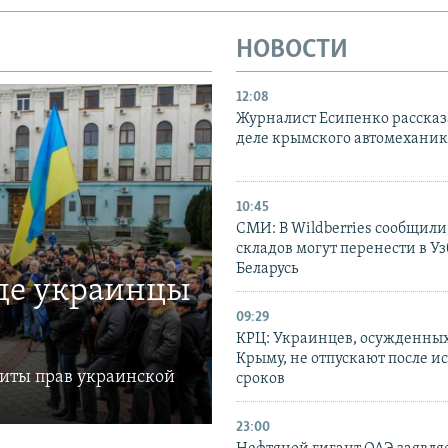
НОВОСТИ
12:08
Журналист Есипенко рассказ
деле крымского автомехани
10:45
СМИ: В Wildberries сообщили,
складов могут перенести в У
Беларусь
где украинцы
09:29
КРЦ: Украинцев, осужденных
Крыму, не отпускают после и
щиты прав украинской
сроков
23:00