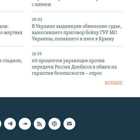
с июнем
18:02
дом:
В Украине выдвинули обвинение судье,
 о жертвах
выносившего приговор бойцу ГУР МО
Украины, попавшего в плен в Крыму
16:59
н стадион,
60 процентов украинцев против
передачи России Донбасса в обмен на
гарантии безопасности – опрос
БОЛЬШЕ