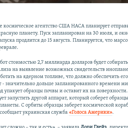
 космическое агентство США НАСА планирует отправ
красную планету. Пуск запланирован на 30 июля, и окн
пуска продлится до 15 августа. Планируется, что марс
феврале.
обот стоимостью 2,7 миллиарда долларов будет собират
ализа на выявление возможных свидетельств иноплан
аботать на ядерном топливе, что должно обеспечить его
ет - значительно дольше запланированного времени ми
д упакует образцы почвы и оставит их на поверхности.
ет запустить другой аппарат, который соберет образцы
 планеты. С орбиты образцы заберет космической кораб
 сообщает украинская служба
«Голоса Америки»
.
чит сложно – так и есть», – заявила
Лори Глейз
, директ