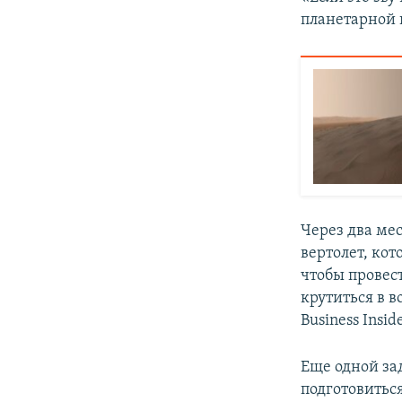
планетарной 
Через два ме
вертолет, кот
чтобы провес
крутиться в в
Business Inside
Еще одной за
подготовитьс