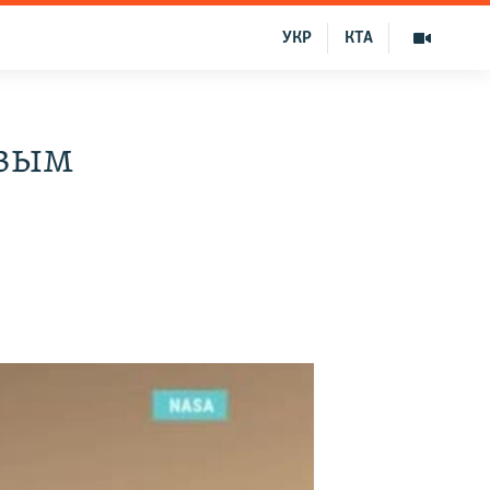
УКР
КТА
рвым