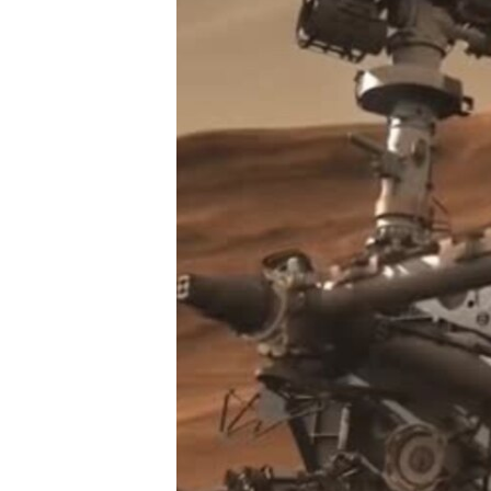
ПОБЕДИТЕЛЕЙ НЕ СУДЯТ?
КРЫМ.НЕПОКОРЕННЫЙ
ELIFBE
УКРАИНСКАЯ ПРОБЛЕМА КРЫМА