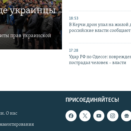
где украинцы
18:53
В Керчи дрон упал на жилой 
российские власти сообщают
щиты прав украинской
17:28
Удар РФ по Одессе: поврежде
пострадал человек – власти
ПРИСОЕДИНЯЙТЕСЬ!
и. О нас
омментирования