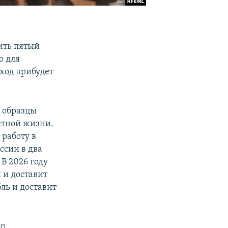
ить пятый
о для
оход прибудет
ь образцы
етной жизни.
 работу в
ссии в два
 В 2026 году
 и доставит
ль и доставит
ор