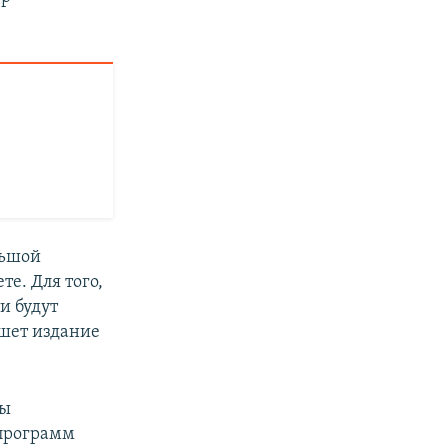
льшой
те. Для того,
и будут
ишет издание
бы
 программ