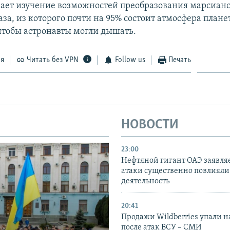
ает изучение возможностей преобразования марсиан
аза, из которого почти на 95% состоит атмосфера плане
чтобы астронавты могли дышать.
ся
Читать без VPN
Follow us
Печать
НОВОСТИ
23:00
Нефтяной гигант ОАЭ заявляе
атаки существенно повлияли 
деятельность
20:41
Продажи Wildberries упали н
после атак ВСУ – СМИ