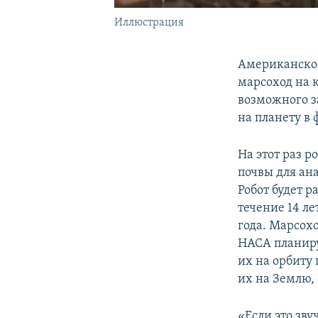
Иллюстрация
Американское
марсоход на 
возможного за
на планету в 
На этот раз р
почвы для ан
Робот будет р
течение 14 л
года. Марсохо
НАСА планиру
их на орбиту
их на Землю,
«Если это зву