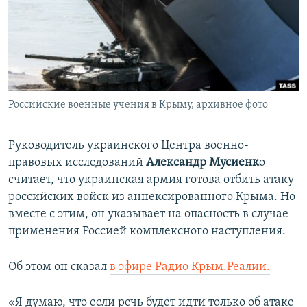
ПРИСОЕДИНЯЙТЕСЬ!
ПОБЕДИТЕЛЕЙ НЕ СУДЯТ?
КРЫМ.НЕПОКОРЕННЫЙ
ELIFBE
УКРАИНСКАЯ ПРОБЛЕМА КРЫМА
Все сайты RFE/RL
Российские военные учения в Крыму, архивное фото
Руководитель украинского Центра военно-
правовых исследований
Александр Мусиенк
о
считает, что украинская армия готова отбить атаку
российских войск из аннексированного Крыма. Но
вместе с этим, он указывает на опасность в случае
применения Россией комплексного наступления.
Об этом он сказал
в эфире Радио Крым.Реалии.
«Я думаю, что если речь будет идти только об атаке