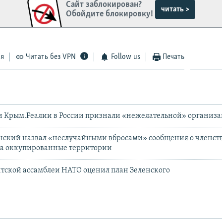
Сайт заблокирован?
читать >
Обойдите блокировку!
ся
Читать без VPN
Follow us
Печать
и Крым.Реалии в России признали «нежелательной» организ
нский назвал «неслучайными вбросами» сообщения о членст
на оккупированные территории
тской ассамблеи НАТО оценил план Зеленского