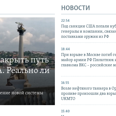
НОВОСТИ
22:54
Под санкции США попали ку
генералы и компании, связа
поставками оружия из РФ
18:44
При взрыве в Москве погиб г
закрыть путь
майор армии РФ Плохотнюк и
главкома ВКС – российские 
. Реально ли
16:55
Возле нефтяного танкера в 
ление новой системы
проливе произошли два взры
UKMTO
15:40