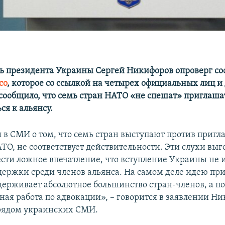
ь президента Украины Сергей Никифоров опроверг с
co
, которое со ссылкой на четырех официальных лиц и
ообщило, что семь стран НАТО «не спешат» приглаша
ся к альянсу.
в СМИ о том, что семь стран выступают против приг
О, не соответствует действительности. Эти слухи выг
ести ложное впечатление, что вступление Украины не 
ержки среди членов альянса. На самом деле идею пр
ерживает абсолютное большинство стран-членов, а п
ная работа по адвокации», – говорится в заявлении Н
рядом украинских СМИ.