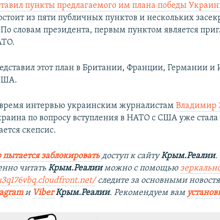
ставил пункты предлагаемого им плана победы Украи
состоит из пяти публичных пунктов и нескольких засе
По словам президента, первым пунктом является при
АТО.
едставил этот план в Британии, Франции, Германии и И
 США.
о время интервью украинским журналистам
Владимир 
Украина по вопросу вступления в НАТО с США уже стала 
ается скепсис.
 пытается заблокировать
доступ к сайту
Крым.Реалии
.
енно читать
Крым.Реалии
можно с помощью
зеркально
u3q176vbq.cloudfront.net/
следите за основными новост
tagram
и
Viber
Крым.Реалии
. Рекомендуем вам
установ