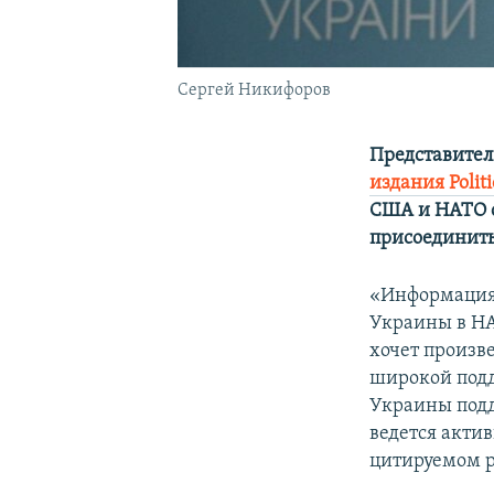
Сергей Никифоров
Представител
издания Politi
США и НАТО с
присоединить
«Информация 
Украины в НАТ
хочет произв
широкой подд
Украины подд
ведется актив
цитируемом 