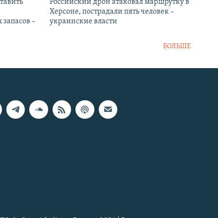
тавить
Российский дрон атаковал маршрутку в
Херсоне, пострадали пять человек –
 запасов –
украинские власти
БОЛЬШЕ