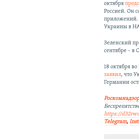
октября
пред
Россией. Он 
приложений. 
Украины в Н
Зеленский пр
сентябре – в
18 октября в
заявил
, что 
Германии ост
Роскомнадзор
Беспрепятств
https://d32rw
Telegram
,
Ins