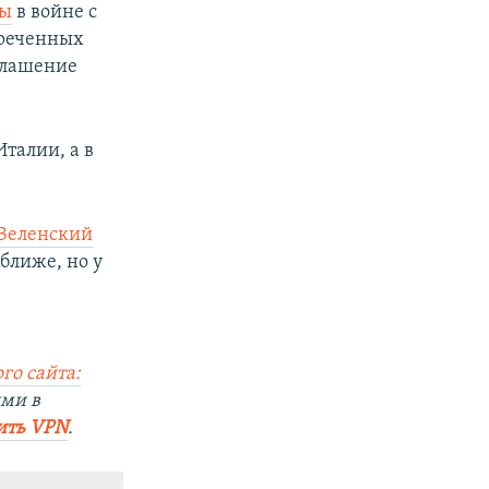
ны
в войне с
креченных
глашение
талии, а в
Зеленский
ближе, но у
го сайта:
ями в
ить VPN
.