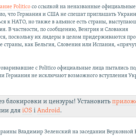
ание Politico
со ссылкой на неназванные официальные
о, что Германия и США не спешат приглашать Украи
ся к НАТО, но также в альянсе есть страны, выступаю
ия. В частности, по сообщению, Венгрия и Словакия
ся, поскольку их лидеры в целом придерживаются пр
ие страны, как Бельгия, Словения или Испания, «прячу
говаривавшие с Politico официальные лица пытались п
ни Германия не исключают возможного вступления Ук
ез блокировки и цензуры! Установить
прилож
лии для
iOS
і
Android
.
раины Владимир Зеленский на заседании Верховной 