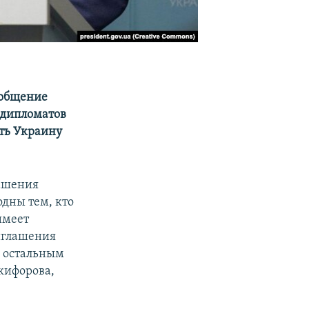
ообщение
 дипломатов
ть Украину
лашения
одны тем, кто
имеет
иглашения
о остальным
икифорова,