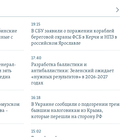
19:15
бинские
В СБУ заявили о поражении кораблей
нные с
береговой охраны ФСБ в Керчи и НПЗ в
российском Ярославле
17:40
енерал-
Разработка баллистики и
 зять
антибаллистики: Зеленский ожидает
медиа
«нужных результатов» в 2026-2027
годах
16:18
Ормузском
В Украине сообщили о подозрении трем
ва –
бывшим налоговикам из Крыма,
которые перешли на сторону РФ
15:02