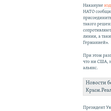
Накануне
изд
НАТО сообщил
присоединить
такого решен
сопротивляют
линии, а так
Германией».
При этом раз
что ни США, 
альянс.
Новости б
Крым.Реа
Президент Ук