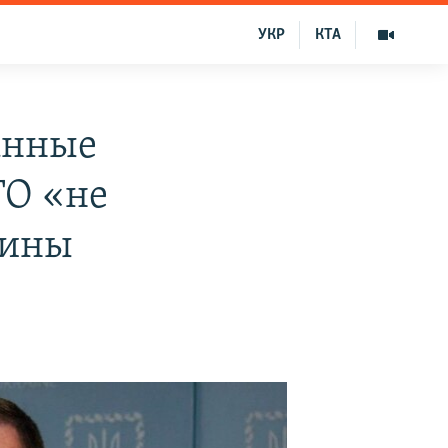
УКР
КТА
анные
ТО «не
аины