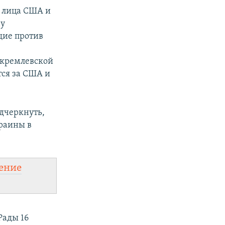
 лица США и
ну
щие против
окремлевской
тся за США и
одчеркнуть,
раины в
ение
Рады 16