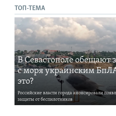
ТОП-ТЕМА
В Севастополе обещают 
с моря украинским БпЛА
это?
Российские власти города анонсировали появ
защиты от беспилотников