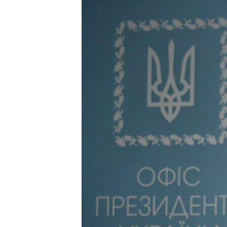
ПОБЕДИТЕЛЕЙ НЕ СУДЯТ?
КРЫМ.НЕПОКОРЕННЫЙ
ELIFBE
УКРАИНСКАЯ ПРОБЛЕМА КРЫМА