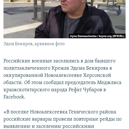
ПРИСОЕДИНЯЙТЕСЬ!
ПОБЕДИТЕЛЕЙ НЕ СУДЯТ?
КРЫМ.НЕПОКОРЕННЫЙ
ELIFBE
УКРАИНСКАЯ ПРОБЛЕМА КРЫМА
Все сайты RFE/RL
Эдем Бекиров, архивное фото
Российские военные заселились в дом бывшего
политзаключенного Кремля Эдема Бекирова в
оккупированной Новоалексеевке Херсонской
области. Об этом сообщил председатель Меджлиса
крымскотатарского народа Рефат Чубаров в
Facebook.
«В поселке Новоалексеевка Генического района
российские варвары провели повторные рейды по
выявлению и заселению российскими