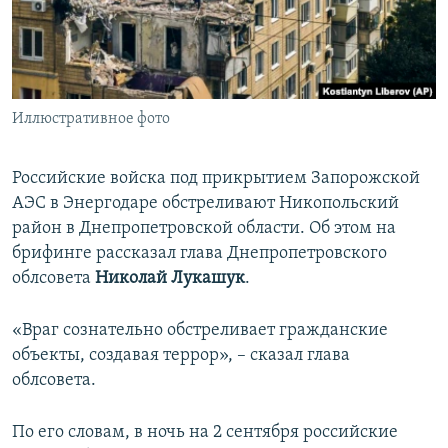
ПРИСОЕДИНЯЙТЕСЬ!
ПОБЕДИТЕЛЕЙ НЕ СУДЯТ?
КРЫМ.НЕПОКОРЕННЫЙ
ELIFBE
Иллюстративное фото
УКРАИНСКАЯ ПРОБЛЕМА КРЫМА
Все сайты RFE/RL
Российские войска под прикрытием Запорожской
АЭС в Энергодаре обстреливают Никопольский
район в Днепропетровской области. Об этом на
брифинге рассказал глава Днепропетровского
облсовета
Николай Лукашук
.
«Враг сознательно обстреливает гражданские
объекты, создавая террор», – сказал глава
облсовета.
По его словам, в ночь на 2 сентября российские