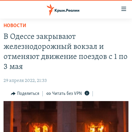
Доступность
ссылки
Вернуться
НОВОСТИ
к
НОВОСТИ
В Одессе закрывают
основному
СПЕЦПРОЕКТЫ
содержанию
железнодорожный вокзал и
ВОДА
Вернутся
ГРУЗ 200
отменяют движение поездов с 1 по
к
ИСТОРИЯ
КАРТА ВОЕННЫХ ОБЪЕКТОВ КРЫМА
3 мая
главной
ЕЩЕ
11 ЛЕТ ОККУПАЦИИ КРЫМА. 11 ИСТОРИЙ СОПРОТИВЛЕНИЯ
навигации
29 апреля 2022, 21:33
Вернутся
РАДІО СВОБОДА
ИНТЕРАКТИВ
к
Поделиться
Читать без VPN
КАК ОБОЙТИ БЛОКИРОВКУ
ИНФОГРАФИКА
поиску
ТЕЛЕПРОЕКТ КРЫМ.РЕАЛИИ
Українською
СОВЕТЫ ПРАВОЗАЩИТНИКОВ
Qırımtatar
ПРОПАВШИЕ БЕЗ ВЕСТИ