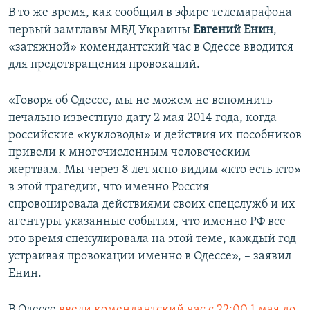
В то же время, как сообщил в эфире телемарафона
первый замглавы МВД Украины
Евгений Енин
,
«затяжной» комендантский час в Одессе вводится
для предотвращения провокаций.
«Говоря об Одессе, мы не можем не вспомнить
печально известную дату 2 мая 2014 года, когда
российские «кукловоды» и действия их пособников
привели к многочисленным человеческим
жертвам. Мы через 8 лет ясно видим «кто есть кто»
в этой трагедии, что именно Россия
спровоцировала действиями своих спецслужб и их
агентуры указанные события, что именно РФ все
это время спекулировала на этой теме, каждый год
устраивая провокации именно в Одессе», – заявил
Енин.
В Одессе
ввели комендантский час с 22:00 1 мая до