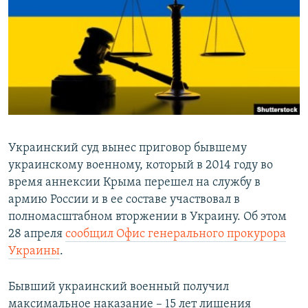
ПРИСОЕДИНЯЙТЕСЬ!
ПОБЕДИТЕЛЕЙ НЕ СУДЯТ?
КРЫМ.НЕПОКОРЕННЫЙ
ELIFBE
УКРАИНСКАЯ ПРОБЛЕМА КРЫМА
Все сайты RFE/RL
Украинский суд вынес приговор бывшему
украинскому военному, который в 2014 году во
время аннексии Крыма перешел на службу в
армию России и в ее составе участвовал в
полномасштабном вторжении в Украину. Об этом
28 апреля
сообщил Офис генерального прокурора
Украины
.
Бывший украинский военный получил
максимальное наказание – 15 лет лишения