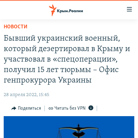
Доступность
ссылки
Вернуться
НОВОСТИ
к
НОВОСТИ
Бывший украинский военный,
основному
СПЕЦПРОЕКТЫ
содержанию
который дезертировал в Крыму и
ВОДА
Вернутся
ГРУЗ 200
участвовал в «спецоперации»,
к
ИСТОРИЯ
КАРТА ВОЕННЫХ ОБЪЕКТОВ КРЫМА
получил 15 лет тюрьмы – Офис
главной
ЕЩЕ
11 ЛЕТ ОККУПАЦИИ КРЫМА. 11 ИСТОРИЙ СОПРОТИВЛЕНИЯ
навигации
генпрокурора Украины
Вернутся
РАДІО СВОБОДА
ИНТЕРАКТИВ
к
28 апреля 2022, 15:45
КАК ОБОЙТИ БЛОКИРОВКУ
ИНФОГРАФИКА
поиску
Поделиться
Читать без VPN
ТЕЛЕПРОЕКТ КРЫМ.РЕАЛИИ
Українською
СОВЕТЫ ПРАВОЗАЩИТНИКОВ
Qırımtatar
ПРОПАВШИЕ БЕЗ ВЕСТИ