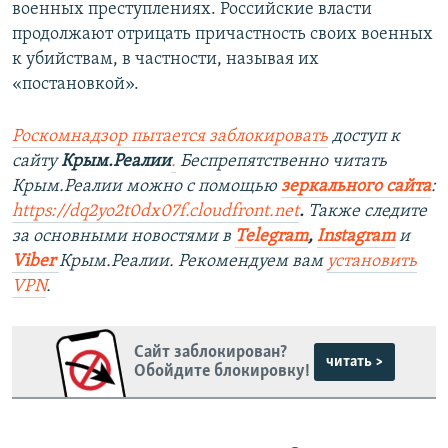
военных преступлениях. Российские власти
продолжают отрицать причастность своих военных
к убийствам, в частности, называя их
«постановкой».
Роскомнадзор пытается заблокировать
доступ к
сайту
Крым.Реалии
.
Беспрепятственно читать
Крым.Реалии можно с помощью
зеркального сайта
:
https://dq2yo2t0dx07f.cloudfront.net
.
Также следите
за основными новостями в
Telegram
,
Instagram
и
Viber
Крым.Реалии. Рекомендуем вам
установить
VPN
.
Сайт заблокирован?
читать >
Обойдите блокировку!