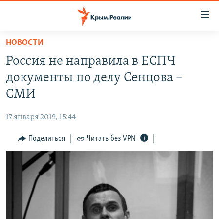
Доступность
ссылки
Вернуться
НОВОСТИ
к
НОВОСТИ
Россия не направила в ЕСПЧ
основному
СПЕЦПРОЕКТЫ
содержанию
документы по делу Сенцова –
ВОДА
Вернутся
ГРУЗ 200
СМИ
к
ИСТОРИЯ
КАРТА ВОЕННЫХ ОБЪЕКТОВ КРЫМА
главной
17 января 2019, 15:44
ЕЩЕ
11 ЛЕТ ОККУПАЦИИ КРЫМА. 11 ИСТОРИЙ СОПРОТИВЛЕНИЯ
навигации
Вернутся
Поделиться
Читать без VPN
РАДІО СВОБОДА
ИНТЕРАКТИВ
к
КАК ОБОЙТИ БЛОКИРОВКУ
ИНФОГРАФИКА
поиску
ТЕЛЕПРОЕКТ КРЫМ.РЕАЛИИ
Українською
СОВЕТЫ ПРАВОЗАЩИТНИКОВ
Qırımtatar
ПРОПАВШИЕ БЕЗ ВЕСТИ