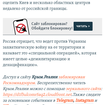
оцепить Киев и несколько областных центров
недалеко от российской границы.
Сайт заблокирован?
читать >
Обойдите блокировку!
Россия отрицает, что ведет против Украины
захватническую войну на ее территории и
называет это «специальной операцией», которая
имеет целью «демилитаризацию и
денацификацию».
Доступ к сайту
Крым.Реалии
заблокирован
Роскомнадзором.
Беспрепятственно читать
Крым.Реалии можно с помощью
зеркального сайта
:
https://d1f5ulcomr5aq2.cloudfront.net
.
Также следите
за основными событиями в
Telegram
,
Instagram
и