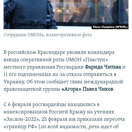
ПРИСОЕДИНЯЙТЕСЬ!
ПОБЕДИТЕЛЕЙ НЕ СУДЯТ?
КРЫМ.НЕПОКОРЕННЫЙ
ELIFBE
Сотрудник ОМОНа, иллюстративное фото
УКРАИНСКАЯ ПРОБЛЕМА КРЫМА
Все сайты RFE/RL
В российском Краснодаре уволили командира
взвода оперативной роты ОМОН «Пластун»
местного управления Росгвардии
Фарида Читава
и
11 его подчиненных из-за отказа отправиться в
Украину. Об этом сообщает глава международной
правозащитной группы
«Агора» Павел Чиков
.
С 6 февраля росгвардейцы находились в
аннексированном Россией Крыму на учениях
«Заслон-2022», 25 февраля им приказали пересечь
«границу РФ» (
по всей видимости, речь идет об