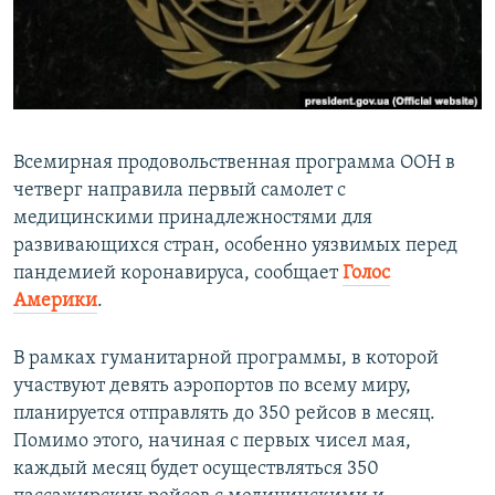
ПРИСОЕДИНЯЙТЕСЬ!
ПОБЕДИТЕЛЕЙ НЕ СУДЯТ?
КРЫМ.НЕПОКОРЕННЫЙ
ELIFBE
УКРАИНСКАЯ ПРОБЛЕМА КРЫМА
Всемирная продовольственная программа ООН в
Все сайты RFE/RL
четверг направила первый самолет с
медицинскими принадлежностями для
развивающихся стран, особенно уязвимых перед
пандемией коронавируса, сообщает
Голос
Америки
.
В рамках гуманитарной программы, в которой
участвуют девять аэропортов по всему миру,
планируется отправлять до 350 рейсов в месяц.
Помимо этого, начиная с первых чисел мая,
каждый месяц будет осуществляться 350