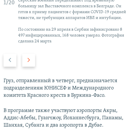
Сербские военные переделывают под временную
1/20
больницу зал Выставочного комплекса в Белграде. Он
готов к приему пациентов с формами COVID-19 средней
тяжести, не требующих аппаратов ИВЛ и интубации.
По состоянию на 29 апреля в Сербии зафикисровано 8
497 инфицированных, 168 человек умерло. Фотография
сделана 24 марта
П
С
р
л
е
е
д
д
Груз, отправленный в четверг, предназначается
ы
у
подразделениям ЮНИСЕФ и Международного
д
ю
комитета Красного креста в Буркина-Фасо.
у
щ
щ
и
В программе также участвуют аэропорты Акры,
и
й
Аддис-Абебы, Гуанчжоу, Йоханнесбурга, Панамы,
й
с
Шанхая, Субанга и два аэропорта в Дубае.
с
л