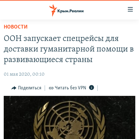
Доступность
ссылки
Вернуться
НОВОСТИ
к
НОВОСТИ
ООН запускает спецрейсы для
основному
СПЕЦПРОЕКТЫ
содержанию
доставки гуманитарной помощи в
ВОДА
Вернутся
ГРУЗ 200
развивающиеся страны
к
ИСТОРИЯ
КАРТА ВОЕННЫХ ОБЪЕКТОВ КРЫМА
главной
01 мая 2020, 00:10
ЕЩЕ
11 ЛЕТ ОККУПАЦИИ КРЫМА. 11 ИСТОРИЙ СОПРОТИВЛЕНИЯ
навигации
Вернутся
Поделиться
Читать без VPN
РАДІО СВОБОДА
ИНТЕРАКТИВ
к
КАК ОБОЙТИ БЛОКИРОВКУ
ИНФОГРАФИКА
поиску
ТЕЛЕПРОЕКТ КРЫМ.РЕАЛИИ
Українською
СОВЕТЫ ПРАВОЗАЩИТНИКОВ
Qırımtatar
ПРОПАВШИЕ БЕЗ ВЕСТИ