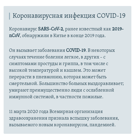
л
а
а
й
Коронавирусная инфекция COVID-19
й
д
д
Коронавирус
SARS-CoV-2
, ранее известный как
2019-
nCoV
, обнаружили в Китае в конце 2019 года.
Он вызывает заболевания
COVID-19
. В некоторых
случаях течение болезни легкое, в других – с
симптомами простуды и гриппа, в том числе с
высокой температурой и кашлем. Это может
перерасти в пневмонию, которая может быть
смертельной. Большинство больных выздоравливает;
умирают преимущественно люди с ослабленной
иммунной системой, в частности пожилые.
11 марта 2020 года Всемирная организация
здравоохранения признала вспышку заболевания,
вызываемого новым коронавирусом, пандемией.