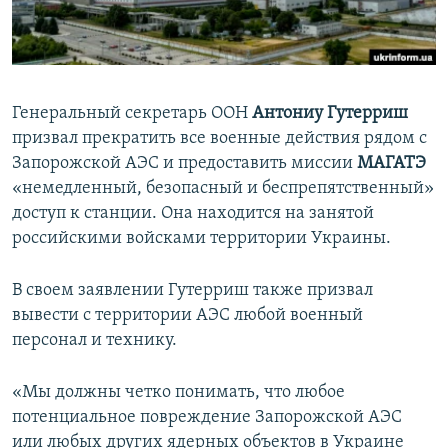
ПРИСОЕДИНЯЙТЕСЬ!
ПОБЕДИТЕЛЕЙ НЕ СУДЯТ?
КРЫМ.НЕПОКОРЕННЫЙ
ELIFBE
Генеральный секретарь ООН
Антониу Гутерриш
УКРАИНСКАЯ ПРОБЛЕМА КРЫМА
призвал прекратить все военные действия рядом с
Все сайты RFE/RL
Запорожской АЭС и предоставить миссии
МАГАТЭ
«немедленный, безопасный и беспрепятственный»
доступ к станции. Она находится на занятой
российскими войсками территории Украины.
В своем заявлении Гутерриш также призвал
вывести с территории АЭС любой военный
персонал и технику.
«Мы должны четко понимать, что любое
потенциальное повреждение Запорожской АЭС
или любых других ядерных объектов в Украине