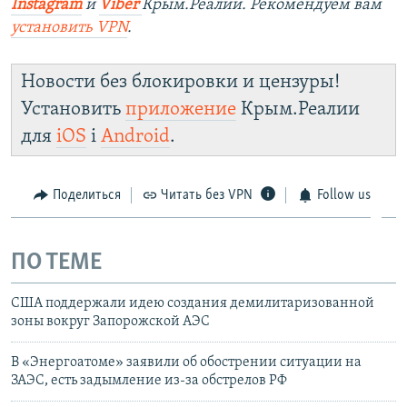
Instagram
и
Viber
Крым.Реалии. Рекомендуем вам
установить VPN
.
Новости без блокировки и цензуры!
Установить
приложение
Крым.Реалии
для
iOS
і
Android
.
Поделиться
Читать без VPN
Follow us
ПО ТЕМЕ
США поддержали идею создания демилитаризованной
зоны вокруг Запорожской АЭС
В «Энергоатоме» заявили об обострении ситуации на
ЗАЭС, есть задымление из-за обстрелов РФ