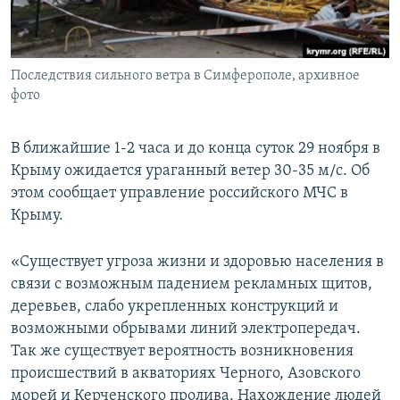
ПРИСОЕДИНЯЙТЕСЬ!
ПОБЕДИТЕЛЕЙ НЕ СУДЯТ?
КРЫМ.НЕПОКОРЕННЫЙ
Последствия сильного ветра в Симферополе, архивное
ELIFBE
фото
УКРАИНСКАЯ ПРОБЛЕМА КРЫМА
Все сайты RFE/RL
В ближайшие 1-2 часа и до конца суток 29 ноября в
Крыму ожидается ураганный ветер 30-35 м/с. Об
этом сообщает управление российского МЧС в
Крыму.
«Существует угроза жизни и здоровью населения в
связи с возможным падением рекламных щитов,
деревьев, слабо укрепленных конструкций и
возможными обрывами линий электропередач.
Так же существует вероятность возникновения
происшествий в акваториях Черного, Азовского
морей и Керченского пролива. Нахождение людей