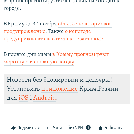
вторник прогнозируют очень сильные осадки в
городе.
В Крыму до 30 ноября
объявлено штормовое
предупреждение
. Также
о непогоде
предупреждают спасатели в Севастополе.
В первые дни зимы
в Крыму прогнозируют
морозную и снежную погоду
.
Новости без блокировки и цензуры!
Установить
приложение
Крым.Реалии
для
iOS
і
Android
.
Поделиться
Читать без VPN
Follow us