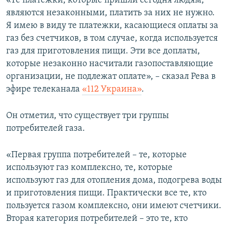
«Те платежки, которые пришли сегодня людям,
ПРИСОЕДИНЯЙТЕСЬ!
ПОБЕДИТЕЛЕЙ НЕ СУДЯТ?
являются незаконными, платить за них не нужно.
Я имею в виду те платежки, касающиеся оплаты за
КРЫМ.НЕПОКОРЕННЫЙ
газ без счетчиков, в том случае, когда используется
ELIFBE
газ для приготовления пищи. Эти все доплаты,
которые незаконно насчитали газопоставляющие
УКРАИНСКАЯ ПРОБЛЕМА КРЫМА
организации, не подлежат оплате», – сказал Рева в
Все сайты RFE/RL
эфире телеканала
«112 Украина»
.
Он отметил, что существует три группы
потребителей газа.
«Первая группа потребителей – те, которые
используют газ комплексно, те, которые
используют газ для отопления дома, подогрева воды
и приготовления пищи. Практически все те, кто
пользуется газом комплексно, они имеют счетчики.
Вторая категория потребителей – это те, кто