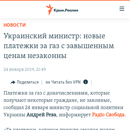
Доступность
ссылки
Вернуться
НОВОСТИ
к
НОВОСТИ
Украинский министр: новые
основному
СПЕЦПРОЕКТЫ
содержанию
платежки за газ с завышенным
ВОДА
Вернутся
ГРУЗ 200
ценам незаконны
к
ИСТОРИЯ
КАРТА ВОЕННЫХ ОБЪЕКТОВ КРЫМА
главной
24 января 2019, 21:49
ЕЩЕ
11 ЛЕТ ОККУПАЦИИ КРЫМА. 11 ИСТОРИЙ СОПРОТИВЛЕНИЯ
навигации
Вернутся
Поделиться
Читать без VPN
РАДІО СВОБОДА
ИНТЕРАКТИВ
к
Платежки за газ с доначислениями, которые
КАК ОБОЙТИ БЛОКИРОВКУ
ИНФОГРАФИКА
поиску
получают некоторые граждане, не законные,
ТЕЛЕПРОЕКТ КРЫМ.РЕАЛИИ
сообщил 24 января министр социальной политики
Українською
Украины
Андрей Рева
, информирует
Радіо Свобода
.
СОВЕТЫ ПРАВОЗАЩИТНИКОВ
Qırımtatar
ПРОПАВШИЕ БЕЗ ВЕСТИ