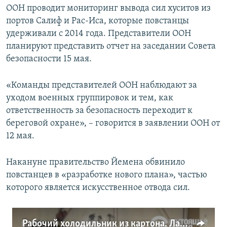
ООН проводит мониторинг вывода сил хуситов из
ПРИСОЕДИНЯЙТЕСЬ!
ПОБЕДИТЕЛЕЙ НЕ СУДЯТ?
портов Салиф и Рас-Иса, которые повстанцы
КРЫМ.НЕПОКОРЕННЫЙ
удерживали с 2014 года. Представители ООН
планируют представить отчет на заседании Совета
ELIFBE
безопасности 15 мая.
УКРАИНСКАЯ ПРОБЛЕМА КРЫМА
Все сайты RFE/RL
«Команды представителей ООН наблюдают за
уходом военных группировок и тем, как
ответственность за безопасность переходит к
береговой охране», – говорится в заявлении ООН от
12 мая.
Накануне правительство Йемена обвинило
повстанцев в «разработке нового плана», частью
которого является искусственное отвода сил.
Рабочий холодильник из картона. Лайфхак от йеменского школьника (видео)