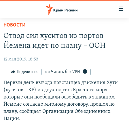
Доступность
ссылки
Вернуться
НОВОСТИ
к
НОВОСТИ
Отвод сил хуситов из портов
основному
СПЕЦПРОЕКТЫ
содержанию
Йемена идет по плану – ООН
ВОДА
Вернутся
ГРУЗ 200
к
12 мая 2019, 18:53
ИСТОРИЯ
КАРТА ВОЕННЫХ ОБЪЕКТОВ КРЫМА
главной
ЕЩЕ
Поделиться
Читать без VPN
11 ЛЕТ ОККУПАЦИИ КРЫМА. 11 ИСТОРИЙ СОПРОТИВЛЕНИЯ
навигации
Вернутся
РАДІО СВОБОДА
Первый день вывода повстанцев движения Хути
ИНТЕРАКТИВ
к
(хуситов – КР) из двух портов Красного моря,
КАК ОБОЙТИ БЛОКИРОВКУ
ИНФОГРАФИКА
поиску
которые они пообещали освободить в западном
ТЕЛЕПРОЕКТ КРЫМ.РЕАЛИИ
Йемене согласно мирному договору, прошел по
Українською
плану, сообщает Организация Объединенных
СОВЕТЫ ПРАВОЗАЩИТНИКОВ
Qırımtatar
Наций.
ПРОПАВШИЕ БЕЗ ВЕСТИ