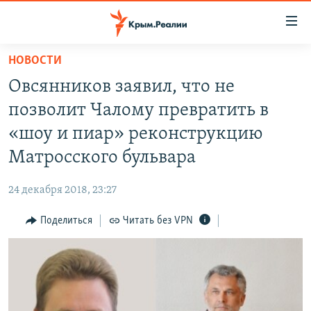
Доступность
ссылки
Вернуться
НОВОСТИ
к
НОВОСТИ
Овсянников заявил, что не
основному
СПЕЦПРОЕКТЫ
содержанию
позволит Чалому превратить в
ВОДА
Вернутся
ГРУЗ 200
«шоу и пиар» реконструкцию
к
ИСТОРИЯ
КАРТА ВОЕННЫХ ОБЪЕКТОВ КРЫМА
Матросского бульвара
главной
ЕЩЕ
11 ЛЕТ ОККУПАЦИИ КРЫМА. 11 ИСТОРИЙ СОПРОТИВЛЕНИЯ
навигации
24 декабря 2018, 23:27
Вернутся
РАДІО СВОБОДА
ИНТЕРАКТИВ
к
Поделиться
Читать без VPN
КАК ОБОЙТИ БЛОКИРОВКУ
ИНФОГРАФИКА
поиску
ТЕЛЕПРОЕКТ КРЫМ.РЕАЛИИ
Українською
СОВЕТЫ ПРАВОЗАЩИТНИКОВ
Qırımtatar
ПРОПАВШИЕ БЕЗ ВЕСТИ