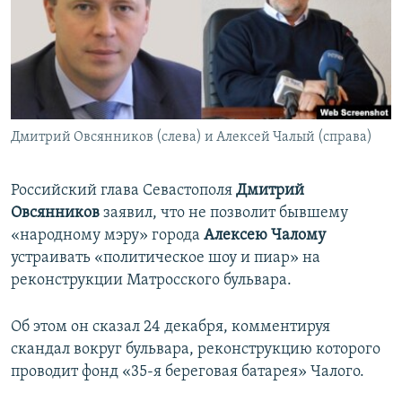
ПРИСОЕДИНЯЙТЕСЬ!
ПОБЕДИТЕЛЕЙ НЕ СУДЯТ?
КРЫМ.НЕПОКОРЕННЫЙ
ELIFBE
УКРАИНСКАЯ ПРОБЛЕМА КРЫМА
Все сайты RFE/RL
Дмитрий Овсянников (слева) и Алексей Чалый (справа)
Российский глава Севастополя
Дмитрий
Овсянников
заявил, что не позволит бывшему
«народному мэру» города
Алексею Чалому
устраивать «политическое шоу и пиар» на
реконструкции Матросского бульвара.
Об этом он сказал 24 декабря, комментируя
скандал вокруг бульвара, реконструкцию которого
проводит фонд «35-я береговая батарея» Чалого.