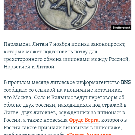
ПРИСОЕДИНЯЙТЕСЬ!
ПОБЕДИТЕЛЕЙ НЕ СУДЯТ?
КРЫМ.НЕПОКОРЕННЫЙ
ELIFBE
УКРАИНСКАЯ ПРОБЛЕМА КРЫМА
Парламент Литвы 7 ноября принял законопроект,
Все сайты RFE/RL
который может подготовить почву для
трехстороннего обмена шпионами между Россией,
Норвегией и Литвой.
В прошлом месяце литовское информагентство
BNS
сообщило со ссылкой на анонимные источники,
что Москва, Осло и Вильнюс ведут переговоры об
обмене двух россиян, находящихся под стражей в
Литве, двух литовцев, осужденных за шпионаж в
России, а также норвежца
Фруде Берга
, которого в
России также признали виновным в шпионаже,