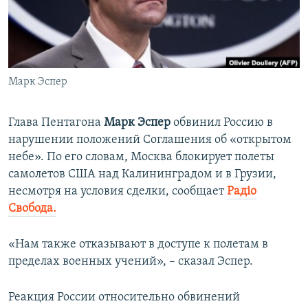
ПРИСОЕДИНЯЙТЕСЬ!
ПОБЕДИТЕЛЕЙ НЕ СУДЯТ?
КРЫМ.НЕПОКОРЕННЫЙ
ELIFBE
Марк Эспер
УКРАИНСКАЯ ПРОБЛЕМА КРЫМА
Все сайты RFE/RL
Глава Пентагона
Марк Эспер
обвинил Россию в
нарушении положений Соглашения об «открытом
небе». По его словам, Москва блокирует полеты
самолетов США над Калининградом и в Грузии,
несмотря на условия сделки, сообщает
Радіо
Свобода.
«Нам также отказывают в доступе к полетам в
пределах военных учений», – сказал Эспер.
Реакция России относительно обвинений